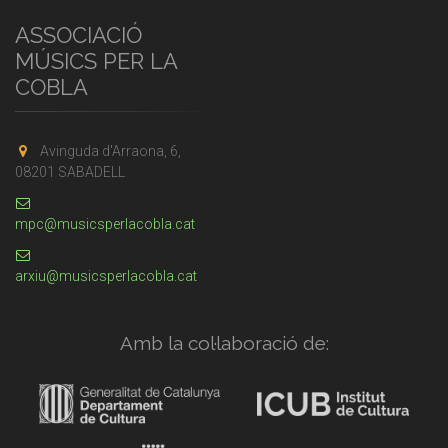
ASSOCIACIÓ
MÚSICS PER LA
COBLA
Avinguda d'Arraona, 6,
08201 SABADELL
mpc@musicsperlacobla.cat
arxiu@musicsperlacobla.cat
Amb la col·laboració de: