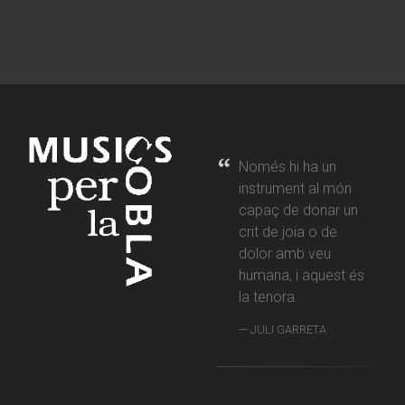
Només hi ha un
instrument al món
capaç de donar un
crit de joia o de
dolor amb veu
humana, i aquest és
la tenora.
JULI GARRETA