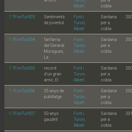
Albert
cobla
1.1FonTur003
Sentiments
Font i
Sardana
20
de joventut
Turon,
per a
Albert
cobla
1.1FonTur004
fanfàrria
Font i
Sardana
20
del General
Turon,
per a
Moragues,
Albert
cobla
La
1.1FonTur005
record
Font i
Sardana
20
d'un gran
Turon,
per a
amic, El
Albert
cobla
1.1FonTur006
25 anys de
Font i
Sardana
20
pubillatge
Turon,
per a
Albert
cobla
1.1FonTur007
50 anys
Font i
Sardana
20
gaudint
Turon,
per a
Albert
cobla