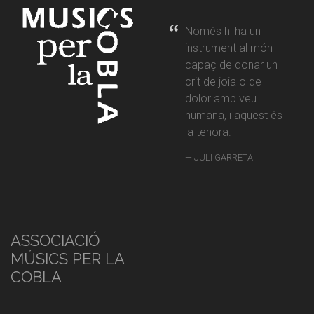
Només hi ha un
instrument al món
capaç de donar un
crit de joia o de
dolor amb veu
humana, i aquest és
la tenora.
JULI GARRETA
ASSOCIACIÓ
MÚSICS PER LA
COBLA