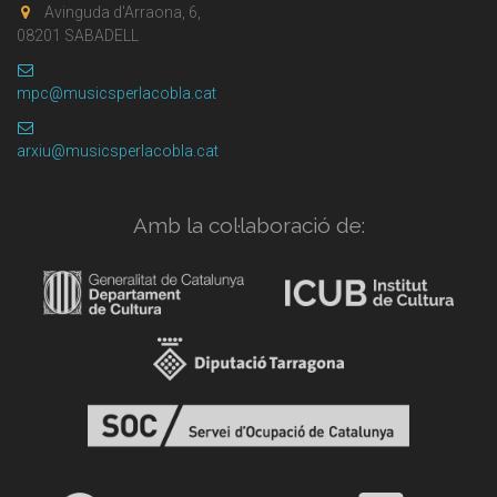
Avinguda d'Arraona, 6,
08201 SABADELL
mpc@musicsperlacobla.cat
arxiu@musicsperlacobla.cat
Amb la col·laboració de: