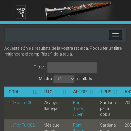
Toggle
navigati
Aquests són els resultats de la vostra recerca. Podeu fer un filtre,
mitjançant el camp "filtrar" de la taula.
Filtrar:
Mostra
resultats
CODI
TÍTOL
AUTOR
TIPUS
AN
1.1FonTur001
25 anys
Font i
Sardana
20
flamejant
Turon,
per a
Albert
cobla
1.1FonTur002
Més que
Font i
Sardana
20
amics
Turon,
per a