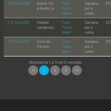
1.1FonTur008
Bisbal 125
Font i
Sardana
20
a Breda, La
Turon,
per a
Albert
cobla
1.1FonTur009
Fidelitat
Font i
Sardana
20
sardanista
Turon,
per a
Albert
cobla
1.1FonTur010
Sons de
Font i
Sardana
20
Farners
Turon,
per a
Albert
cobla
Mostrant de 1 a 10 de 21 resultats
<<
1
2
3
>>