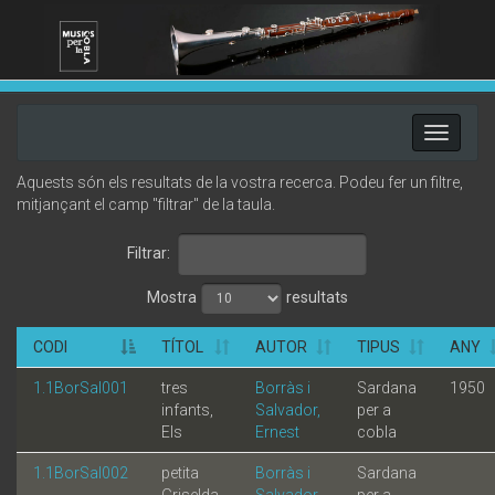
Toggle
navigati
Aquests són els resultats de la vostra recerca. Podeu fer un filtre,
mitjançant el camp "filtrar" de la taula.
Filtrar:
Mostra
resultats
CODI
TÍTOL
AUTOR
TIPUS
ANY
1.1BorSal001
tres
Borràs i
Sardana
1950
infants,
Salvador,
per a
Els
Ernest
cobla
1.1BorSal002
petita
Borràs i
Sardana
Griselda,
Salvador,
per a