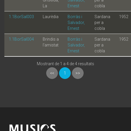
La
Ernest
cobla
1.1BorSal003
Laurèdia
Borràs i
Sardana
1952
Salvador,
per a
Ernest
cobla
1.1BorSal004
Brindis a
Borràs i
Sardana
1952
l'amistat
Salvador,
per a
Ernest
cobla
Mostrant de 1 a 4 de 4 resultats
<<
1
>>