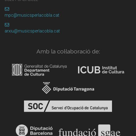
mpc@musicsperlacobla.cat
arxiu@musicsperlacobla.cat
Amb la col·laboració de: