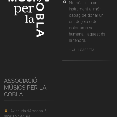
Només hi ha un
instrument al món
capaç de donar un
crit de joia o de
dolor amb veu
humana, i aquest és
la tenora.
JULI GARRETA
ASSOCIACIÓ
MÚSICS PER LA
COBLA
Avinguda d'Arraona, 6,
08201 SABADELL