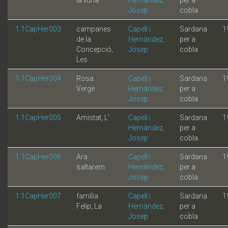
Josep
cobla
1.1CapHer003
campanes
Capell i
Sardana
1
de la
Hernàndez,
per a
Concepció,
Josep
cobla
Les
1.1CapHer004
Rosa
Capell i
Sardana
1
Verge
Hernàndez,
per a
Josep
cobla
1.1CapHer005
Amistat, L'
Capell i
Sardana
1
Hernàndez,
per a
Josep
cobla
1.1CapHer006
Ara
Capell i
Sardana
1
saltarem
Hernàndez,
per a
Josep
cobla
1.1CapHer007
família
Capell i
Sardana
1
Felip, La
Hernàndez,
per a
Josep
cobla