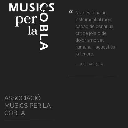
Només hi ha un
instrument al món
capaç de donar un
crit de joia o de
dolor amb veu
humana, i aquest és
la tenora.
JULI GARRETA
ASSOCIACIÓ
MÚSICS PER LA
COBLA