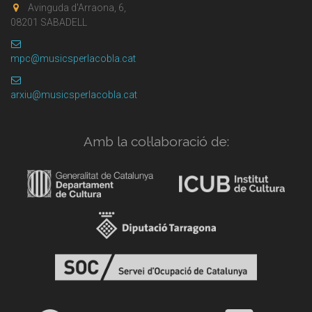
Avinguda d'Arraona, 6,
08201 SABADELL
mpc@musicsperlacobla.cat
arxiu@musicsperlacobla.cat
Amb la col·laboració de: