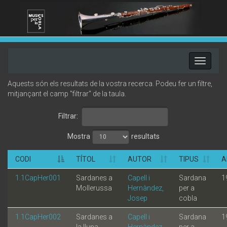
Toggle
navigati
Aquests són els resultats de la vostra recerca. Podeu fer un filtre,
mitjançant el camp "filtrar" de la taula.
Filtrar:
Mostra
resultats
CODI
TÍTOL
AUTOR
TIPUS
A
1.1CapHer001
Sardanes a
Capell i
Sardana
1
Mollerussa
Hernàndez,
per a
Josep
cobla
1.1CapHer002
Sardanes a
Capell i
Sardana
1
la lluna
Hernàndez,
per a