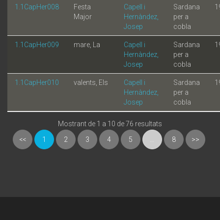
1.1CapHer008
Festa
Capell i
Sardana
1
Major
Hernàndez,
per a
Josep
cobla
1.1CapHer009
mare, La
Capell i
Sardana
1
Hernàndez,
per a
Josep
cobla
1.1CapHer010
valents, Els
Capell i
Sardana
1
Hernàndez,
per a
Josep
cobla
Mostrant de 1 a 10 de 76 resultats
<<
1
2
3
4
5
…
8
>>