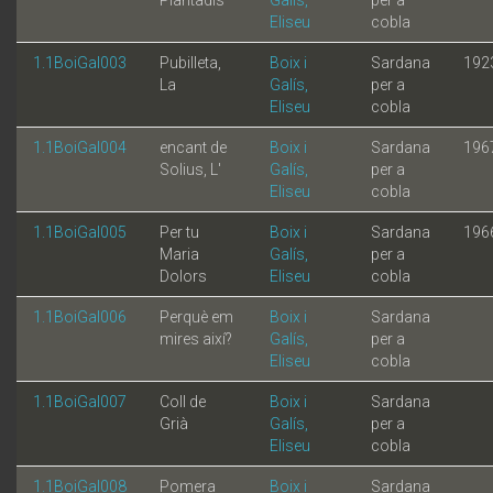
Eliseu
cobla
1.1BoiGal003
Pubilleta,
Boix i
Sardana
192
La
Galís,
per a
Eliseu
cobla
1.1BoiGal004
encant de
Boix i
Sardana
196
Solius, L'
Galís,
per a
Eliseu
cobla
1.1BoiGal005
Per tu
Boix i
Sardana
196
Maria
Galís,
per a
Dolors
Eliseu
cobla
1.1BoiGal006
Perquè em
Boix i
Sardana
mires així?
Galís,
per a
Eliseu
cobla
1.1BoiGal007
Coll de
Boix i
Sardana
Grià
Galís,
per a
Eliseu
cobla
1.1BoiGal008
Pomera
Boix i
Sardana