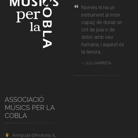
Només hi ha un
instrument al món
capaç de donar un
crit de joia o de
dolor amb veu
humana, i aquest és
la tenora.
JULI GARRETA
ASSOCIACIÓ
MÚSICS PER LA
COBLA
Avinguda d'Arraona, 6,