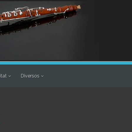
itat
Diversos
r