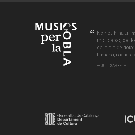
Només hi ha un in
món capaç de don
de joia o de dolo
humana, i aquest é
JULI GARRETA