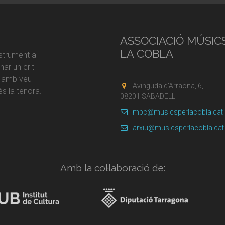
ASSOCIACIÓ MÚSIC
LA COBLA
strument al
ar un crit
r amb veu
Avinguda d'Arraona, 6,
s la tenora.
08201 SABADELL
mpc@musicsperlacobla.cat
arxiu@musicsperlacobla.cat
Amb la col·laboració de: