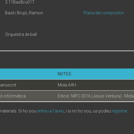
3.11BasBru017
Basil i Brujó, Ramon
Plana del compositor
Orquestra de ball
NOTES
anuscrit
Mida A4H
ó informàtica
Edició: MPC 2016 (Jesús Ventura) - Mid
 materials. Si ho sou
entreu a l'arxiu
, i si no ho sou, us podeu
registrar
.