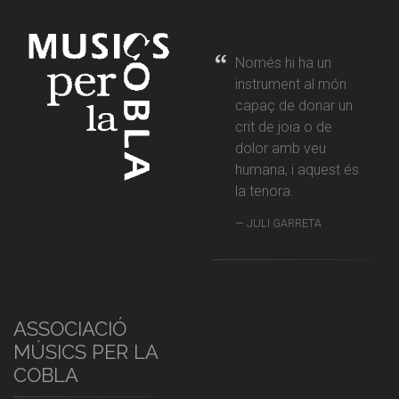
Només hi ha un
instrument al món
capaç de donar un
crit de joia o de
dolor amb veu
humana, i aquest és
la tenora.
JULI GARRETA
ASSOCIACIÓ
MÚSICS PER LA
COBLA