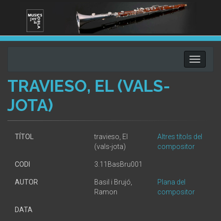
Toggle
navigati
TRAVIESO, EL (VALS-
JOTA)
TÍTOL
travieso, El
Altres títols del
(vals-jota)
compositor
CODI
3.11BasBru001
AUTOR
Basil i Brujó,
Plana del
Ramon
compositor
DATA