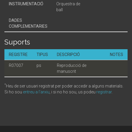
INSTRUMENTACIÓ
Orquestra de
ball
DADES
COMPLEMENTARIES
Suports
REGISTRE
TIPUS
DESCRIPCIÓ
NOTES
R07007
ps
Reproducció de
manuscrit
*
Heu de ser usuari registrat per poder accedir a alguns materials.
Si ho sou
entreu a l'arxiu
, i si no ho sou, us podeu
registrar
.