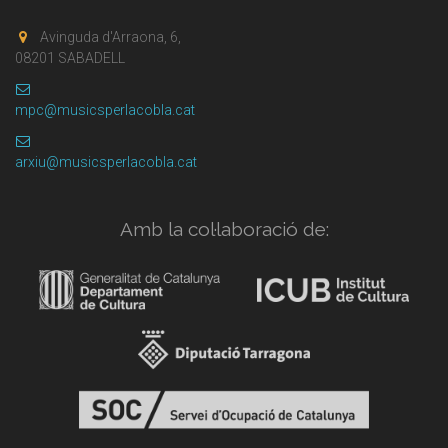
Avinguda d'Arraona, 6,
08201 SABADELL
mpc@musicsperlacobla.cat
arxiu@musicsperlacobla.cat
Amb la col·laboració de: