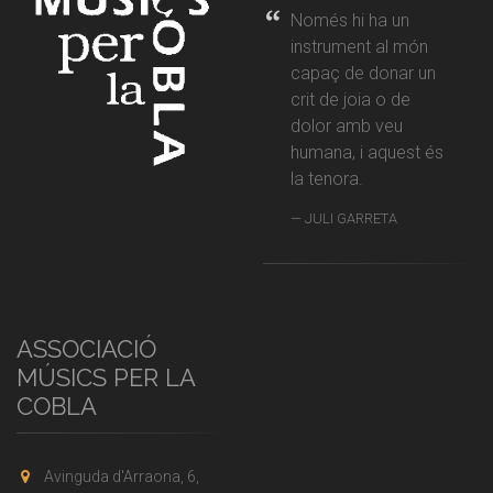
Només hi ha un
instrument al món
capaç de donar un
crit de joia o de
dolor amb veu
humana, i aquest és
la tenora.
JULI GARRETA
ASSOCIACIÓ
MÚSICS PER LA
COBLA
Avinguda d'Arraona, 6,