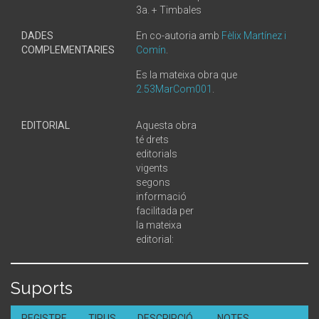
3a. + Timbales
DADES
En co-autoria amb
Fèlix Martínez i
COMPLEMENTARIES
Comín
.
Es la mateixa obra que
2.53MarCom001
.
EDITORIAL
Aquesta obra
té drets
editorials
vigents
segons
informació
facilitada per
la mateixa
editorial:
Suports
REGISTRE
TIPUS
DESCRIPCIÓ
NOTES