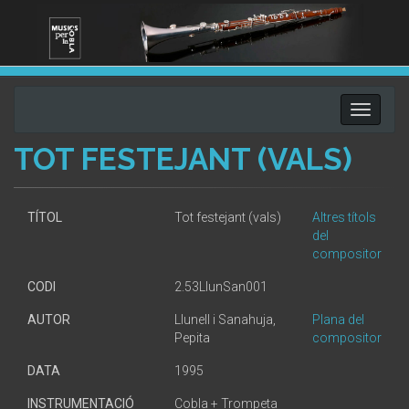
Toggle
navigati
TOT FESTEJANT (VALS)
TÍTOL
Tot festejant (vals)
Altres títols
del
compositor
CODI
2.53LlunSan001
AUTOR
Llunell i Sanahuja,
Plana del
Pepita
compositor
DATA
1995
INSTRUMENTACIÓ
Cobla + Trompeta