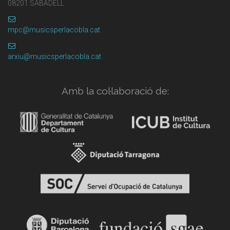
08201 SABADELL
mpc@musicsperlacobla.cat
arxiu@musicsperlacobla.cat
Amb la col·laboració de: