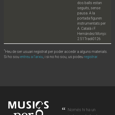
dos balls estan
seguits, sense
pausa. A la
portada figuren
instrumentats per
A. Català i F.
Hernández Monjo:
2.51Tradi0126
*
Heu de ser usuari registrat per poder accedir a alguns materials.
Si ho sou
entreu a l'arxiu
, i si no ho sou, us podeu
registrar
.
Només hi ha un