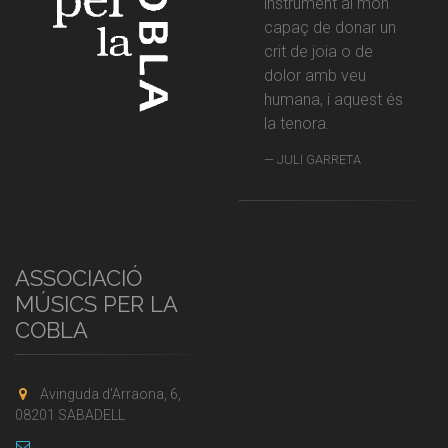
instrument al món
capaç de donar un
crit de joia o de
dolor amb veu
humana, i aquest és
la tenora.
JULI GARRETA
ASSOCIACIÓ
MÚSICS PER LA
COBLA
Avinguda d'Arraona, 6,
08201 SABADELL