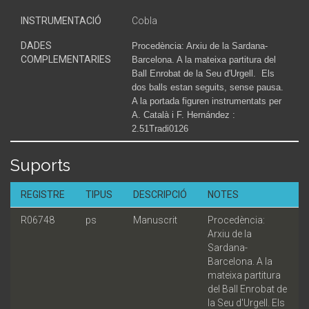
INSTRUMENTACIÓ
Cobla
DADES
Procedència: Arxiu de la Sardana-
COMPLEMENTARIES
Barcelona. A la mateixa partitura del
Ball Enrobat de la Seu d'Urgell. Els
dos balls estan seguits, sense pausa.
A la portada figuren instrumentats per
A. Català i F. Hernández :
2.51Tradi0126
Suports
REGISTRE
TIPUS
DESCRIPCIÓ
NOTES
R06748
ps
Manuscrit
Procedència:
Arxiu de la
Sardana-
Barcelona. A la
mateixa partitura
del Ball Enrobat de
la Seu d'Urgell. Els