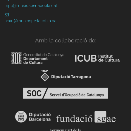
mpc@musicsperlacobla.cat
arxiu@musicsperlacobla.cat
Amb la col·laboració de: