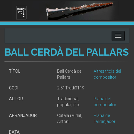
Toggle
navigati
BALL CERDÀ DEL PALLARS
TÍTOL
Ball Cerdà del
Altres títols del
Pallars
compositor
CODI
2.51Tradi0119
AUTOR
Tradicional,
Plana del
popular, etc.
compositor
ARRANJADOR
Català i Vidal,
Plana de
Antoni
l'arranjador
DATA