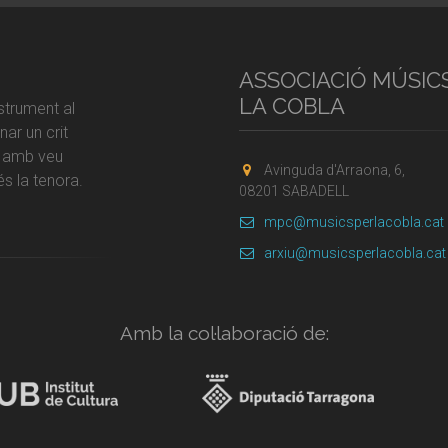
ASSOCIACIÓ MÚSIC
LA COBLA
strument al
ar un crit
r amb veu
Avinguda d'Arraona, 6,
s la tenora.
08201 SABADELL
mpc@musicsperlacobla.cat
arxiu@musicsperlacobla.cat
Amb la col·laboració de: