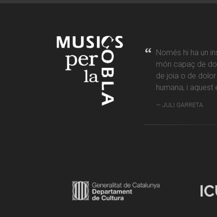
Només hi ha un in
món capaç de don
de joia o de dolo
humana, i aquest é
JULI GARRETA