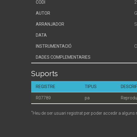
CODI
2
AUTOR
G
ARRANJADOR
S
DATA
INSTRUMENTACIÓ
C
DADES COMPLEMENTARIES
Suports
REGISTRE
TIPUS
DESCRI
R07789
pa
Reprodu
*
Heu de ser usuari registrat per poder accedir a alguns