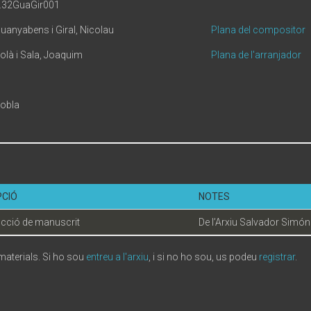
.32GuaGir001
uanyabens i Giral, Nicolau
Plana del compositor
olà i Sala, Joaquim
Plana de l'arranjador
obla
PCIÓ
NOTES
cció de manuscrit
De l’Arxiu Salvador Simón
 materials. Si ho sou
entreu a l'arxiu
, i si no ho sou, us podeu
registrar
.