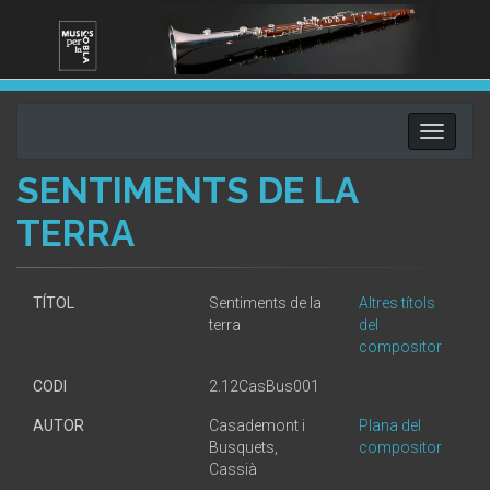
Toggle
navigati
SENTIMENTS DE LA
TERRA
TÍTOL
Sentiments de la
Altres títols
terra
del
compositor
CODI
2.12CasBus001
AUTOR
Casademont i
Plana del
Busquets,
compositor
Cassià