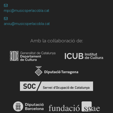
mpc@musicsperlacobla.cat
arxiu@musicsperlacobla.cat
Amb la col·laboració de: