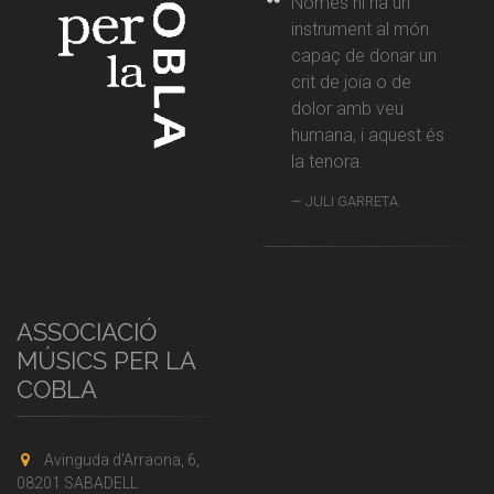
Només hi ha un
instrument al món
capaç de donar un
crit de joia o de
dolor amb veu
humana, i aquest és
la tenora.
JULI GARRETA
ASSOCIACIÓ
MÚSICS PER LA
COBLA
Avinguda d'Arraona, 6,
08201 SABADELL