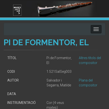
Toggle
navigati
PI DE FORMENTOR, EL
TÍTOL
Pi de Formentor,
Altres títols del
El
compositor
CODI
1.521SalSeg003
AUTOR
Salvador i
Plana del
Segarra, Matilde
compositor
DATA
INSTRUMENTACIÓ
Cor (4 veus
mixtes)