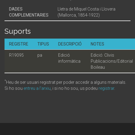
DADES
Lletra de Miquel Costa i Llovera
COMPLEMENTARIES
(Mallorca, 1854-1922)
Suports
REGISTRE
TIPUS
DESCRIPCIÓ
NOTES
R19095
pa
Edició
Edició: Clivis
informàtica
Publicacions/Editorial
Boileau
*
Heu de ser usuari registrat per poder accedir a alguns materials.
Si ho sou
entreu a l'arxiu
, i si no ho sou, us podeu
registrar
.