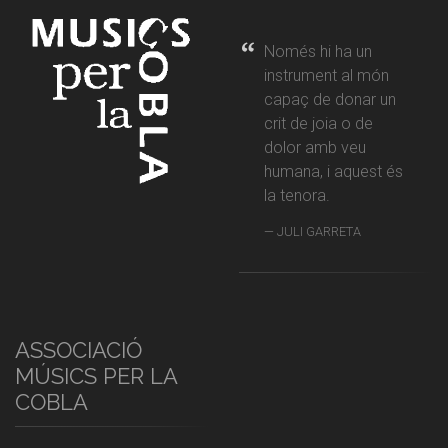
Només hi ha un
instrument al món
capaç de donar un
crit de joia o de
dolor amb veu
humana, i aquest és
la tenora.
JULI GARRETA
ASSOCIACIÓ
MÚSICS PER LA
COBLA