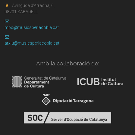
Avinguda d'Arraona, 6,
08201 SABADELL
mpc@musicsperlacobla.cat
arxiu@musicsperlacobla.cat
Amb la col·laboració de: