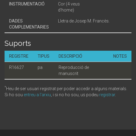
INSTRUMENTACIÓ
Cor (4 veus
d'home)
DADES
Lletra de Josep M. Francès.
COMPLEMENTARIES
Suports
REGISTRE
TIPUS
DESCRIPCIÓ
NOTES
R16627
pa
Reproducció de
manuscrit
*
Heu de ser usuari registrat per poder accedir a alguns materials.
Si ho sou
entreu a l'arxiu
, i si no ho sou, us podeu
registrar
.