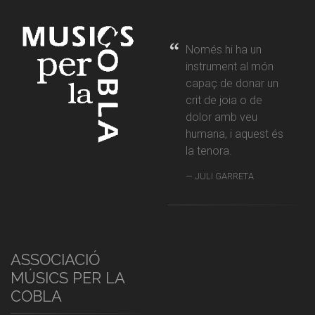
Només hi ha un
instrument al món
capaç de donar un
crit de joia o de
dolor amb veu
humana, i aquest és
la tenora.
JULI GARRETA
ASSOCIACIÓ
MÚSICS PER LA
COBLA