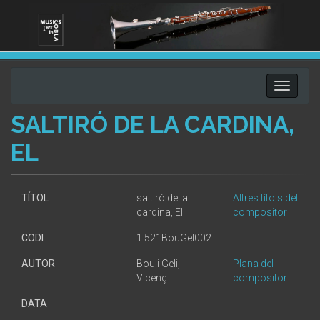
Toggle
navigati
SALTIRÓ DE LA CARDINA,
EL
TÍTOL
saltiró de la
Altres títols del
cardina, El
compositor
CODI
1.521BouGel002
AUTOR
Bou i Geli,
Plana del
Vicenç
compositor
DATA