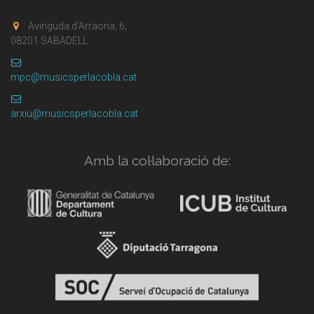
Avinguda d'Arraona, 6,
08201 SABADELL
mpc@musicsperlacobla.cat
arxiu@musicsperlacobla.cat
Amb la col·laboració de: