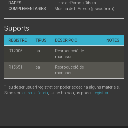
DADES
Lletra de Ramon Ribera.
COMPLEMENTARIES
Música de L. Arredo (pseudònim).
Suports
REGISTRE
TIPUS
DESCRIPCIÓ
NOTES
R12006
pa
Reproducció de
manuscrit
R15651
pa
Reproducció de
manuscrit
*
Heu de ser usuari registrat per poder accedir a alguns materials.
Si ho sou
entreu a l'arxiu
, i si no ho sou, us podeu
registrar
.