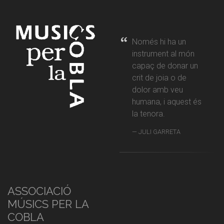
Només hi ha un
instrument al món
capaç de donar un
crit de joia o de
dolor amb veu
humana, i aquest és
la tenora.
JULI GARRETA
ASSOCIACIÓ
MÚSICS PER LA
COBLA