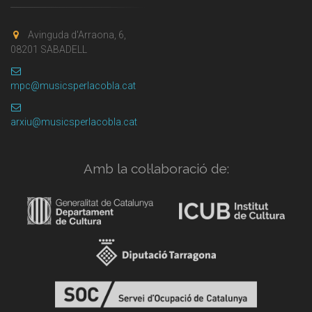
Avinguda d'Arraona, 6,
08201 SABADELL
mpc@musicsperlacobla.cat
arxiu@musicsperlacobla.cat
Amb la col·laboració de: