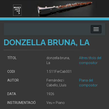
Toggle
navigati
DONZELLA BRUNA, LA
TÍTOL
donzella bruna,
Altres títols del
La
compositor
CODI
1.511FerCab001
AUTOR
Fernández i
Plana del
Cabello, Lluís
compositor
DATA
1926
INSTRUMENTACIÓ
Veu + Piano