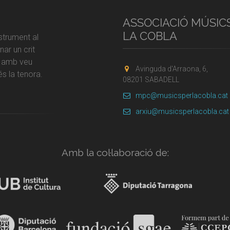
ASSOCIACIÓ MÚSIC
LA COBLA
strument al
ar un crit
r amb veu
Avinguda d'Arraona, 6,
s la tenora.
08201 SABADELL
mpc@musicsperlacobla.cat
arxiu@musicsperlacobla.cat
Amb la col·laboració de: