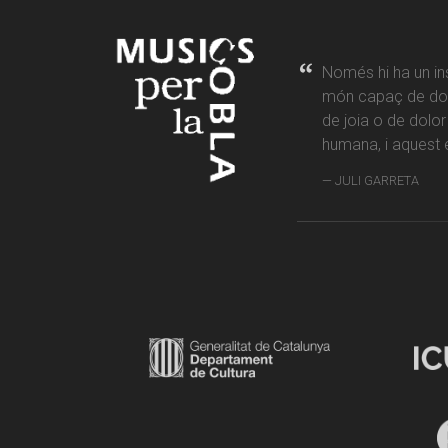
Només hi ha un in
món capaç de don
de joia o de dolo
humana, i aquest é
JULI GARRETA