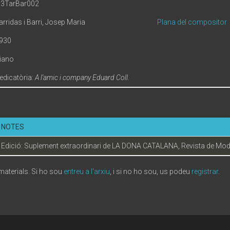
.3TarBar002
arridas i Barri, Josep Maria
Plana del compositor
930
iano
edicatòria:
A l'amic i company Eduard Coll.
NOTES
Edició: Suplement extraordinari de LA DONA CATALANA, Revista de Modes 
 materials. Si ho sou
entreu a l'arxiu
, i si no ho sou, us podeu
registrar
.