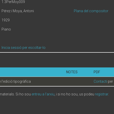
1.3PerMoy009
Pérez i Moya, Antoni
Plana del compositor
1929
Piano
Inicia sessió per escoltar-lo
NOTES
PDF
l'edició tipogràfica
Contacti
per 
 materials. Si ho sou
entreu a l'arxiu
, i si no ho sou, us podeu
registrar
.