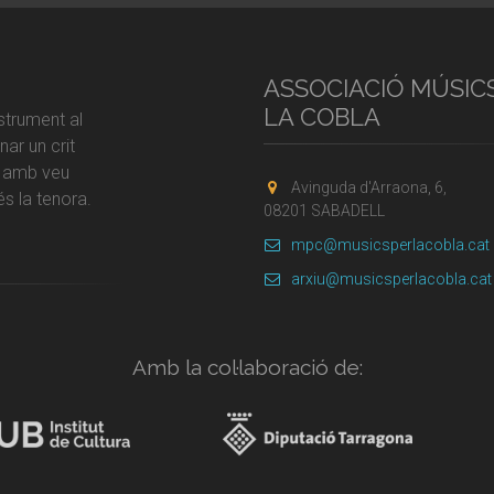
ASSOCIACIÓ MÚSIC
LA COBLA
strument al
ar un crit
r amb veu
Avinguda d'Arraona, 6,
s la tenora.
08201 SABADELL
mpc@musicsperlacobla.cat
arxiu@musicsperlacobla.cat
Amb la col·laboració de: