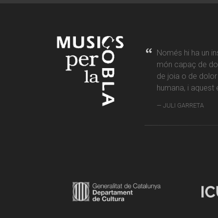
Només hi ha un in
món capaç de don
de joia o de dolo
humana, i aquest é
JULI GARRETA