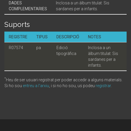
DADES
Inclosa a un àlbum titulat: Sis
COMPLEMENTARIES
sardanes per a infants.
Suports
REGISTRE
TIPUS
DESCRIPCIÓ
NOTES
R07574
pa
Edició
Inclosa a un
tipogràfica
àlbum titulat: Sis
sardanes per a
infants.
*
Heu de ser usuari registrat per poder accedir a alguns materials.
Si ho sou
entreu a l'arxiu
, i si no ho sou, us podeu
registrar
.