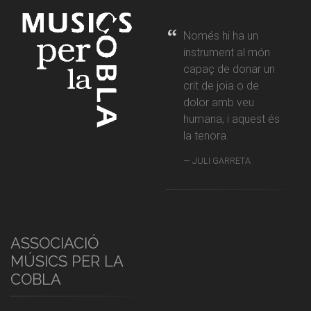
Només hi ha un
instrument al món
capaç de donar un
crit de joia o de
dolor amb veu
humana, i aquest és
la tenora.
JULI GARRETA
ASSOCIACIÓ
MÚSICS PER LA
COBLA