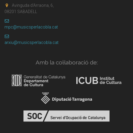
Avinguda d'Arraona, 6,
08201 SABADELL
mpc@musicsperlacobla.cat
arxiu@musicsperlacobla.cat
Amb la col·laboració de: