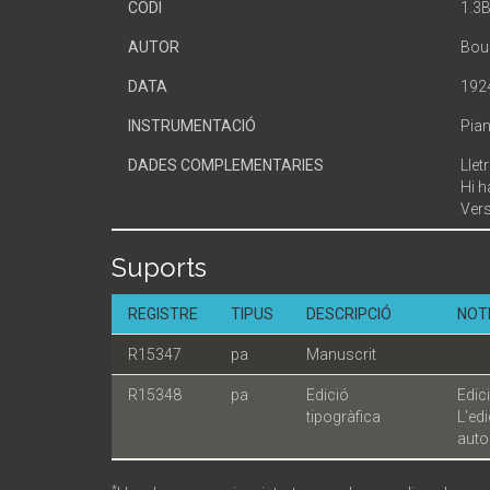
CODI
1.3
AUTOR
Bou 
DATA
192
INSTRUMENTACIÓ
Pia
DADES COMPLEMENTARIES
Llet
Hi h
Vers
Suports
REGISTRE
TIPUS
DESCRIPCIÓ
NOT
R15347
pa
Manuscrit
R15348
pa
Edició
Edic
tipogràfica
L'ed
autor
*