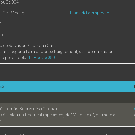
BouGel004
i Geli, Vicenç
Plana del compositor
4
no
ra de Salvador Perarnau i Canal.
a una segona lletra de Josep Puigdemont, del poema Pastoril.
ió per a cobla:
1.1BouGel050
.
ES
ió: Tomàs Sobrequés (Girona)
ició inclou un fragment (specimen) de "Merceneta", del mateix
.