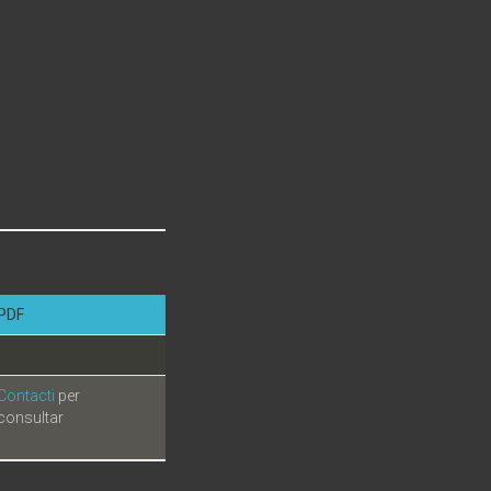
PDF
Contacti
per
consultar