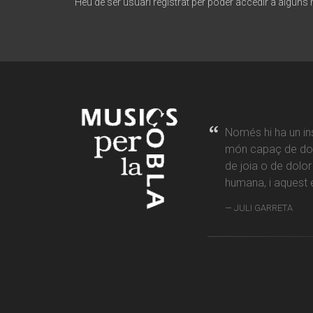
Heu de ser usuari registrat per poder accedir a alguns
Només hi ha un in
món capaç de don
de joia o de dolo
humana, i aquest é
JULI GARRETA