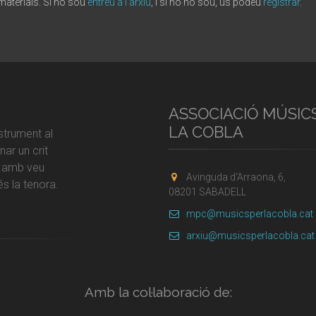
 materials. Si ho sou
entreu a l'arxiu
, i si no ho sou, us podeu
registrar
.
ASSOCIACIÓ MÚSIC
LA COBLA
strument al
ar un crit
r amb veu
Avinguda d'Arraona, 6,
s la tenora.
08201 SABADELL
mpc@musicsperlacobla.cat
arxiu@musicsperlacobla.cat
Amb la col·laboració de: