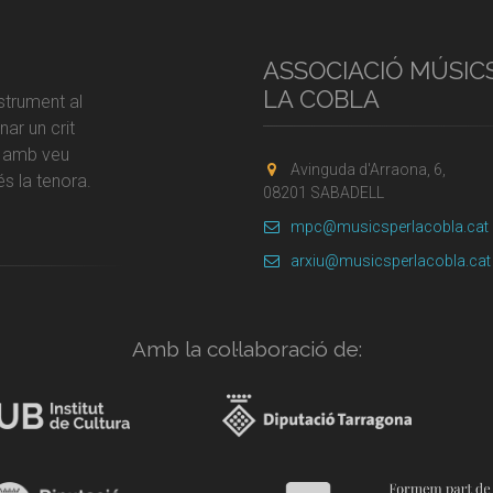
ASSOCIACIÓ MÚSIC
LA COBLA
strument al
ar un crit
r amb veu
Avinguda d'Arraona, 6,
s la tenora.
08201 SABADELL
mpc@musicsperlacobla.cat
arxiu@musicsperlacobla.cat
Amb la col·laboració de: