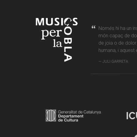
Només hi ha un in
món capaç de don
de joia o de dolo
humana, i aquest é
JULI GARRETA