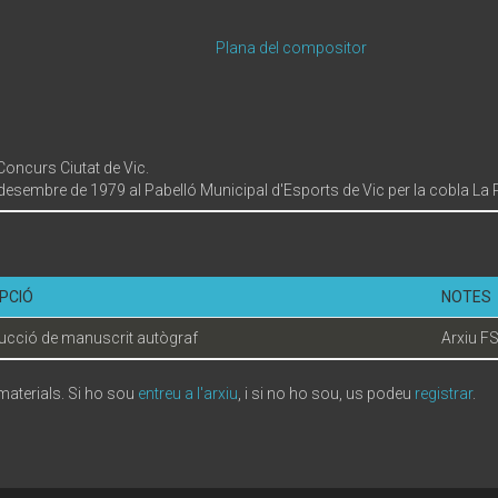
n
Plana del compositor
Concurs Ciutat de Vic.
desembre de 1979 al Pabelló Municipal d'Esports de Vic per la cobla La Pr
PCIÓ
NOTES
cció de manuscrit autògraf
Arxiu F
 materials. Si ho sou
entreu a l'arxiu
, i si no ho sou, us podeu
registrar
.