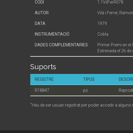
CODI
1.1VilFerR078
AUTOR
Vilà i Ferrer, Ramo
DATA
1979
INSTRUMENTACIÓ
Cobla
DADES COMPLEMENTARIES
Primer Premi en el 
Estrenada el 26 de 
Suports
REGISTRE
TIPUS
DESCRI
R18847
ps
Reprodu
*
Heu de ser usuari registrat per poder accedir a alguns