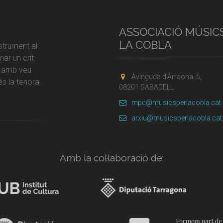
ASSOCIACIÓ MÚSIC
LA COBLA
strument al
ar un crit
r amb veu
Avinguda d'Arraona, 6,
s la tenora.
08201 SABADELL
mpc@musicsperlacobla.cat
arxiu@musicsperlacobla.cat
Amb la col·laboració de: