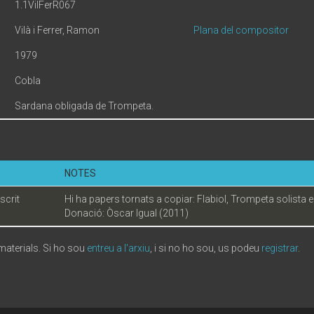
1.1VilFerR067
Vilà i Ferrer, Ramon
Plana del compositor
1979
Cobla
Sardana obligada de Trompeta.
NOTES
crit
Hi ha papers tornats a copiar: Flabiol, Trompeta solista en
Donació: Òscar Igual (2011)
 materials. Si ho sou
entreu a l'arxiu
, i si no ho sou, us podeu
registrar
.