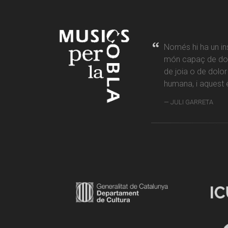
Només hi ha un in
món capaç de don
de joia o de dolo
humana, i aquest é
JULI GARRETA