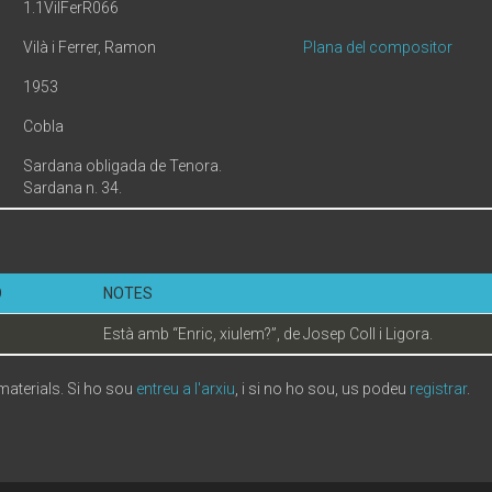
1.1VilFerR066
Vilà i Ferrer, Ramon
Plana del compositor
1953
Cobla
Sardana obligada de Tenora.
Sardana n. 34.
Ó
NOTES
Està amb “Enric, xiulem?”, de Josep Coll i Ligora.
 materials. Si ho sou
entreu a l'arxiu
, i si no ho sou, us podeu
registrar
.