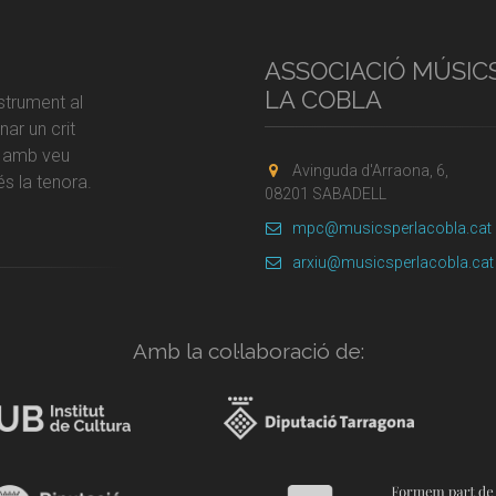
ASSOCIACIÓ MÚSIC
LA COBLA
strument al
ar un crit
r amb veu
Avinguda d'Arraona, 6,
s la tenora.
08201 SABADELL
mpc@musicsperlacobla.cat
arxiu@musicsperlacobla.cat
Amb la col·laboració de: