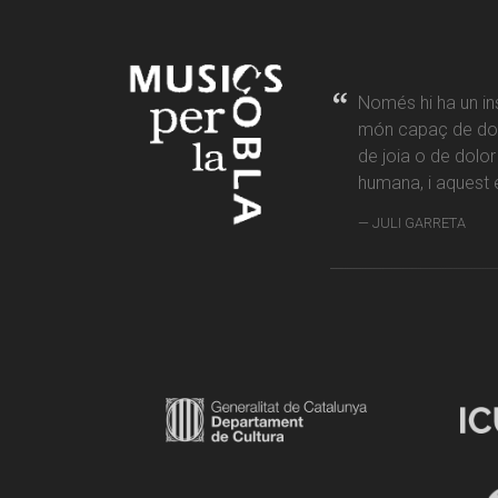
Només hi ha un in
món capaç de don
de joia o de dolo
humana, i aquest é
JULI GARRETA