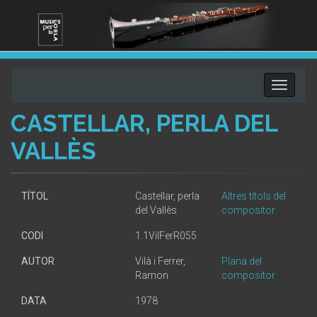
Toggle
navigati
CASTELLAR, PERLA DEL
VALLÈS
TÍTOL
Castellar, perla
Altres títols del
del Vallès
compositor
CODI
1.1VilFerR055
AUTOR
Vilà i Ferrer,
Plana del
Ramon
compositor
DATA
1978