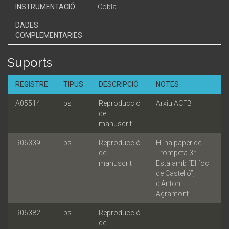
INSTRUMENTACIÓ
Cobla
DADES
COMPLEMENTARIES
Suports
REGISTRE
TIPUS
DESCRIPCIÓ
NOTES
A05514
ps
Reproducció
Arxiu ACFB
de
manuscrit
R06339
ps
Reproducció
Hi ha paper de
de
Trompeta 3r.
manuscrit
Està amb “El foc
de Castelló”,
d'Antoni
Agramont.
R06382
ps
Reproducció
de