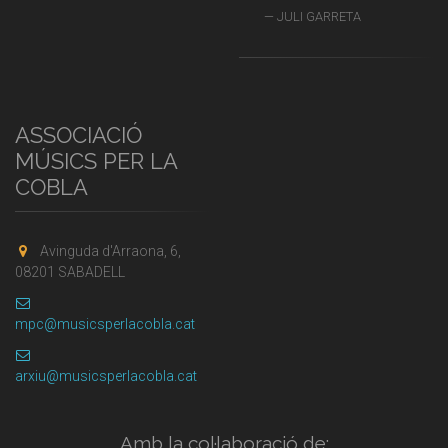
JULI GARRETA
ASSOCIACIÓ
MÚSICS PER LA
COBLA
Avinguda d'Arraona, 6,
08201 SABADELL
mpc@musicsperlacobla.cat
arxiu@musicsperlacobla.cat
Amb la col·laboració de: