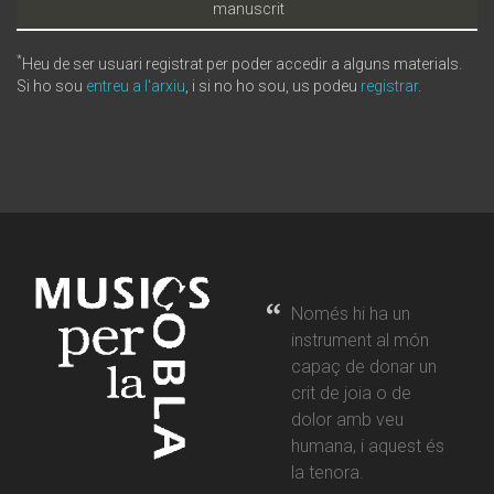
manuscrit
*
Heu de ser usuari registrat per poder accedir a alguns materials.
Si ho sou
entreu a l'arxiu
, i si no ho sou, us podeu
registrar
.
Només hi ha un
instrument al món
capaç de donar un
crit de joia o de
dolor amb veu
humana, i aquest és
la tenora.