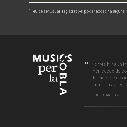
*
Heu de ser usuari registrat per poder accedir a alguns
Només hi ha un in
món capaç de don
de joia o de dolo
humana, i aquest é
JULI GARRETA