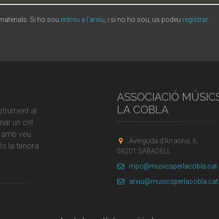
 materials. Si ho sou
entreu a l'arxiu
, i si no ho sou, us podeu
registrar
.
ASSOCIACIÓ MÚSIC
LA COBLA
strument al
ar un crit
r amb veu
Avinguda d'Arraona, 6,
s la tenora.
08201 SABADELL
mpc@musicsperlacobla.cat
arxiu@musicsperlacobla.cat