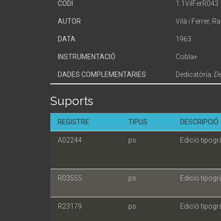
CODI
1.1VilFerR043
AUTOR
Vilà i Ferrer, 
DATA
1963
INSTRUMENTACIÓ
Cobla+
DADES COMPLEMENTARIES
Dedicatòria:
De
Suports
REGISTRE
TIPUS
DESCRIPCIÓ
A02244
ps
Edició tipogr
R03555
ps
Edició tipogr
R23179
ps
Edició tipogr