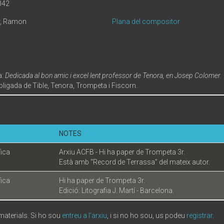
042
er, Ramon
Plana del compositor
a:
Dedicada al bon amic i excel·lent professor de Tenora, en Josep Colomer.
ligada de Tible, Tenora, Trompeta i Fiscorn.
NOTES
fica
Arxiu ACFB - Hi ha paper de Trompeta 3r.
Està amb “Record de Terrassa” del mateix autor.
fica
Hi ha paper de Trompeta 3r.
Edició: Litografia J. Martí - Barcelona.
 materials. Si ho sou
entreu a l'arxiu
, i si no ho sou, us podeu
registrar
.