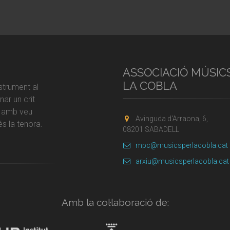
ASSOCIACIÓ MÚSIC
LA COBLA
strument al
ar un crit
r amb veu
Avinguda d'Arraona, 6,
s la tenora.
08201 SABADELL
mpc@musicsperlacobla.cat
arxiu@musicsperlacobla.cat
Amb la col·laboració de: