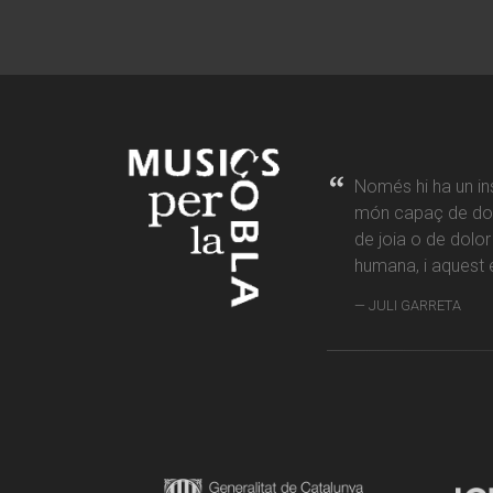
Només hi ha un in
món capaç de don
de joia o de dolo
humana, i aquest é
JULI GARRETA