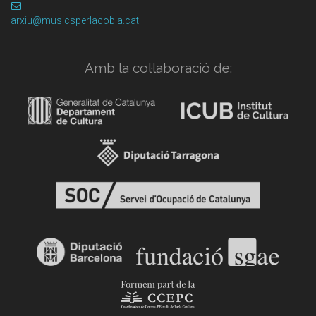
arxiu@musicsperlacobla.cat
Amb la col·laboració de: