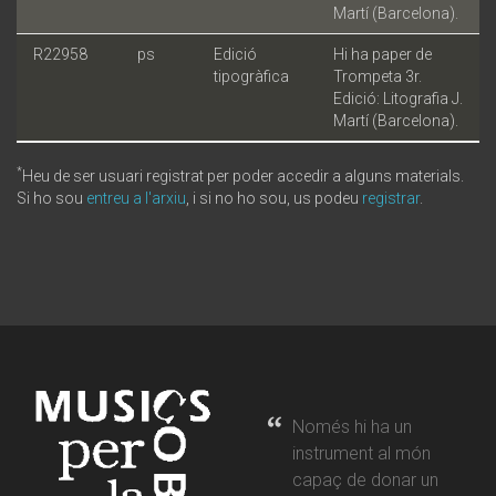
Martí (Barcelona).
R22958
ps
Edició
Hi ha paper de
tipogràfica
Trompeta 3r.
Edició: Litografia J.
Martí (Barcelona).
*
Heu de ser usuari registrat per poder accedir a alguns materials.
Si ho sou
entreu a l'arxiu
, i si no ho sou, us podeu
registrar
.
Només hi ha un
instrument al món
capaç de donar un