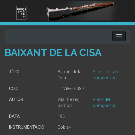
Toggle
navigati
BAIXANT DE LA CISA
TÍTOL
Baixant de la
Altres títols del
Cisa
compositor
CODI
1.1VilFerR039
AUTOR
Vilà i Ferrer,
Plana del
Ramon
compositor
DATA
1961
INSTRUMENTACIÓ
Cobla+