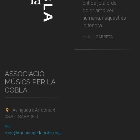
crit de joia o de
dolor amb veu
humana, i aquest és
la tenora.
JULI GARRETA
ASSOCIACIÓ
MÚSICS PER LA
COBLA
Avinguda d'Arraona, 6,
08201 SABADELL
mpc@musicsperlacobla.cat