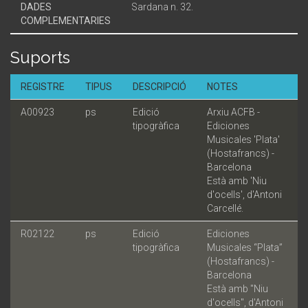
DADES
Sardana n. 32.
COMPLEMENTARIES
Suports
REGISTRE
TIPUS
DESCRIPCIÓ
NOTES
A00923
ps
Edició
Arxiu ACFB -
tipogràfica
Ediciones
Musicales 'Plata'
(Hostafrancs) -
Barcelona
Està amb 'Niu
d'ocells', d'Antoni
Carcellé.
R02122
ps
Edició
Ediciones
tipogràfica
Musicales “Plata”
(Hostafrancs) -
Barcelona
Està amb "Niu
d'ocells", d'Antoni