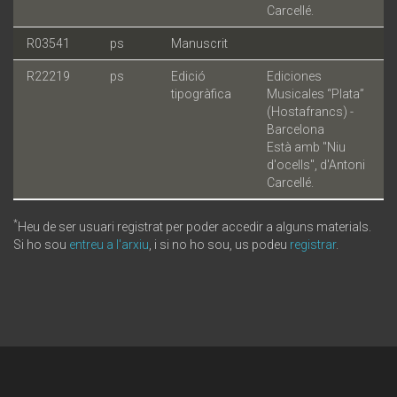
Carcellé.
R03541
ps
Manuscrit
R22219
ps
Edició
Ediciones
tipogràfica
Musicales “Plata”
(Hostafrancs) -
Barcelona
Està amb "Niu
d'ocells", d'Antoni
Carcellé.
*
Heu de ser usuari registrat per poder accedir a alguns materials.
Si ho sou
entreu a l'arxiu
, i si no ho sou, us podeu
registrar
.