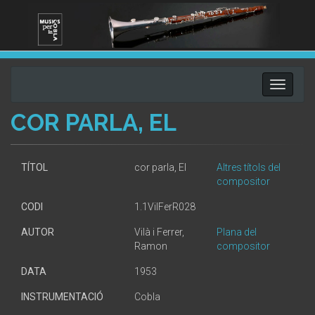
Toggle
navigati
COR PARLA, EL
TÍTOL
cor parla, El
Altres títols del
compositor
CODI
1.1VilFerR028
AUTOR
Vilà i Ferrer,
Plana del
Ramon
compositor
DATA
1953
INSTRUMENTACIÓ
Cobla