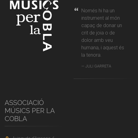
Només hi ha un
instrument al món
capaç de donar un
crit de joia o de
dolor amb veu
humana, i aquest és
la tenora.
JULI GARRETA
ASSOCIACIÓ
MÚSICS PER LA
COBLA