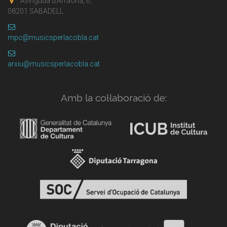
Avinguda d'Arraona, 6,
08201 SABADELL
mpc@musicsperlacobla.cat
arxiu@musicsperlacobla.cat
Amb la col·laboració de: