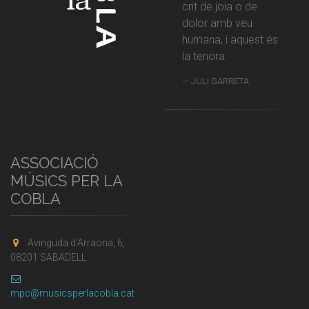
crit de joia o de
dolor amb veu
humana, i aquest és
la tenora.
JULI GARRETA
ASSOCIACIÓ
MÚSICS PER LA
COBLA
Avinguda d'Arraona, 6,
08201 SABADELL
mpc@musicsperlacobla.cat