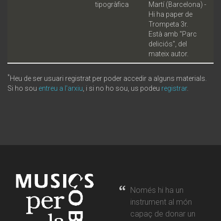
tipogràfica
Martí (Barcelona) -
Hi ha paper de
Trompeta 3r.
Està amb "Parc
deliciós", del
mateix autor.
*
Heu de ser usuari registrat per poder accedir a alguns materials.
Si ho sou
entreu a l'arxiu
, i si no ho sou, us podeu
registrar
.
Només hi ha un
instrument al món
capaç de donar un