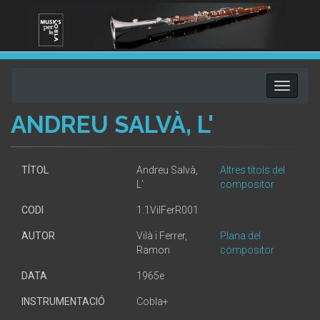
Toggle
navigati
ANDREU SALVÀ, L'
TÍTOL
Andreu Salvà,
Altres títols del
L'
compositor
CODI
1.1VilFerR001
AUTOR
Vilà i Ferrer,
Plana del
Ramon
compositor
DATA
1965e
INSTRUMENTACIÓ
Cobla+