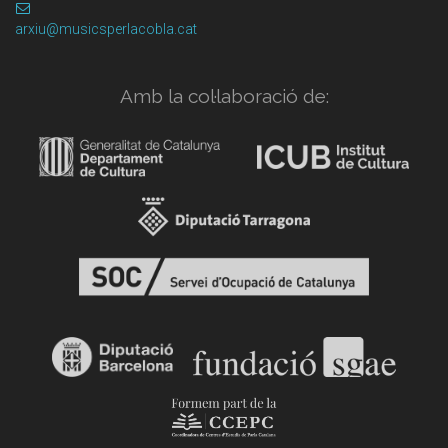
arxiu@musicsperlacobla.cat
Amb la col·laboració de: