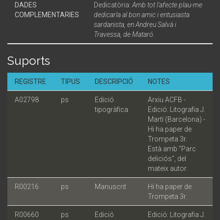
DADES
Dedicatòria:
Amb tot l'afecte plau-me
COMPLEMENTARIES
dedicarla al bon amic i entusiasta
sardanista, en Andreu Salvà i
Travessa, de Mataró.
Suports
REGISTRE
TIPUS
DESCRIPCIÓ
NOTES
A02798
ps
Edició
Arxiu ACFB -
tipogràfica
Edició: Litografia J.
Martí (Barcelona) -
Hi ha paper de
Trompeta 3r.
Està amb "Parc
deliciós", del
mateix autor.
R00216
ps
Manuscrit
Hi ha paper de
Trompeta 3r.
R00660
ps
Edició
Edició: Litografia J.