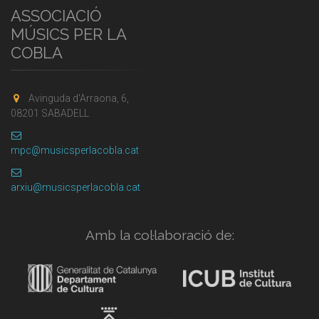
ASSOCIACIÓ
MÚSICS PER LA
COBLA
Avinguda d'Arraona, 6,
08201 SABADELL
mpc@musicsperlacobla.cat
arxiu@musicsperlacobla.cat
Amb la col·laboració de: