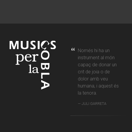
Només hi ha un
instrument al món
capaç de donar un
crit de joia o de
dolor amb veu
humana, i aquest és
la tenora.
JULI GARRETA