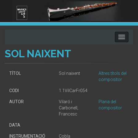
Toggle
navigati
SOL NAIXENT
TÍTOL
Sol naixent
Altres títols del
compositor
CODI
1.1VilCarFr054
AUTOR
Vilaró i
Plana del
Carbonell,
compositor
Francesc
DATA
INSTRUMENTACIÓ
Cobla