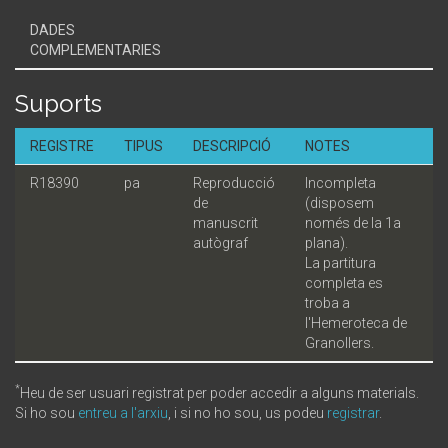
DADES
COMPLEMENTARIES
Suports
REGISTRE
TIPUS
DESCRIPCIÓ
NOTES
R18390
pa
Reproducció
Incompleta
de
(disposem
manuscrit
només de la 1a
autògraf
plana).
La partitura
completa es
troba a
l'Hemeroteca de
Granollers.
*
Heu de ser usuari registrat per poder accedir a alguns materials.
Si ho sou
entreu a l'arxiu
, i si no ho sou, us podeu
registrar
.