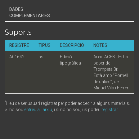
DADES
COMPLEMENTARIES
Suports
REGISTRE
TIPUS
DESCRIPCIÓ
NOTES
A01642
ps
Edició
Arxiu ACFB - Hi ha
tipogràfica
paper de
Trompeta 3r.
Està amb “Pomell
de dàlies”, de
Miquel Vilà i Ferrer.
*
Heu de ser usuari registrat per poder accedir a alguns materials.
Si ho sou
entreu a l'arxiu
, i si no ho sou, us podeu
registrar
.