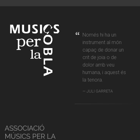
Només hi ha un
instrument al món
capaç de donar un
crit de joia o de
dolor amb veu
humana, i aquest és
la tenora.
JULI GARRETA
ASSOCIACIÓ
MÚSICS PER LA