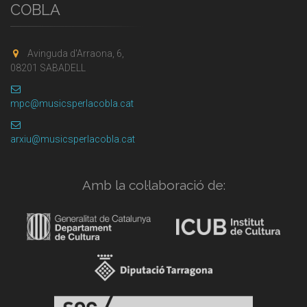
COBLA
Avinguda d'Arraona, 6,
08201 SABADELL
mpc@musicsperlacobla.cat
arxiu@musicsperlacobla.cat
Amb la col·laboració de: