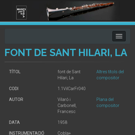
Toggle
navigati
FONT DE SANT HILARI, LA
TÍTOL
font de Sant
Altres títols del
Hilari, La
compositor
CODI
1.1VilCarFr040
AUTOR
Vilaró i
Plana del
Carbonell,
compositor
Francesc
DATA
1958
INSTRUMENTACIÓ
Cobla+