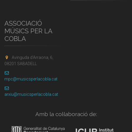
ASSOCIACIÓ
MÚSICS PER LA
COBLA
Avinguda d'Arraona, 6,
08201 SABADELL
mpc@musicsperlacobla.cat
arxiu@musicsperlacobla.cat
Amb la col·laboració de: