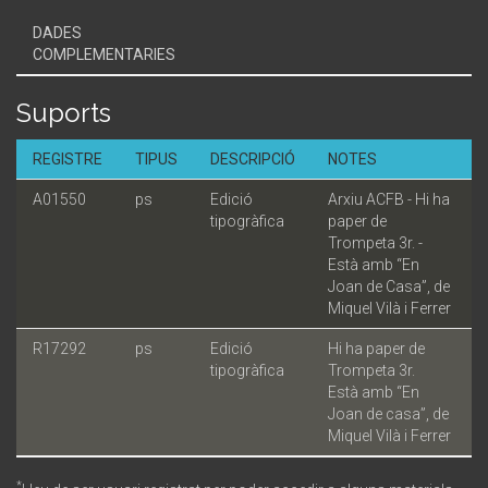
DADES
COMPLEMENTARIES
Suports
REGISTRE
TIPUS
DESCRIPCIÓ
NOTES
A01550
ps
Edició
Arxiu ACFB - Hi ha
tipogràfica
paper de
Trompeta 3r. -
Està amb “En
Joan de Casa”, de
Miquel Vilà i Ferrer
R17292
ps
Edició
Hi ha paper de
tipogràfica
Trompeta 3r.
Està amb “En
Joan de casa”, de
Miquel Vilà i Ferrer
*