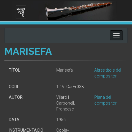
Toggle
navigati
MARISEFA
TÍTOL
Marisefa
Altres títols del
compositor
CODI
1.1VilCarFr038
AUTOR
Vilaró i
Plana del
Carbonell,
compositor
Francesc
DATA
1956
INSTRUMENTACIÓ
Cobla+