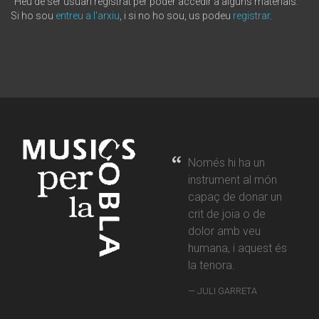
Heu de ser usuari registrat per poder accedir a alguns materials.
Si ho sou
entreu a l'arxiu
, i si no ho sou, us podeu
registrar
.
Només hi ha un
instrument al món
capaç de donar un
crit de joia o de
dolor amb veu
humana, i aquest és
la tenora.
JULI GARRETA