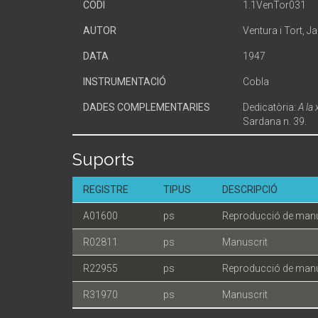
CODI
1.1VenTor031
AUTOR
Ventura i Tort, 
DATA
1947
INSTRUMENTACIÓ
Cobla
DADES COMPLEMENTARIES
Dedicatòria:
A la
Sardana n. 39.
Suports
REGISTRE
TIPUS
DESCRIPCIÓ
A01600
ps
Reproducció de manu
R02811
ps
Manuscrit
R22955
ps
Reproducció de manu
R31970
ps
Manuscrit