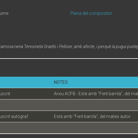
Jaume
Plana del compositor
 xamosa nena Teresineta Graells i Pelliser, amb afecte, i perquè la pugui punte
NOTES
scrit
Arxiu ACFB - Està amb “Fent barrila”, del mat
scrit autògraf
Està amb "Fent barrila", del mateix autor.