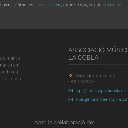
 materials. Si ho sou
entreu a l'arxiu
, i si no ho sou, us podeu
registrar
.
ASSOCIACIÓ MÚSIC
LA COBLA
strument al
ar un crit
r amb veu
Avinguda d'Arraona, 6,
s la tenora.
08201 SABADELL
mpc@musicsperlacobla.cat
arxiu@musicsperlacobla.cat
Amb la col·laboració de: