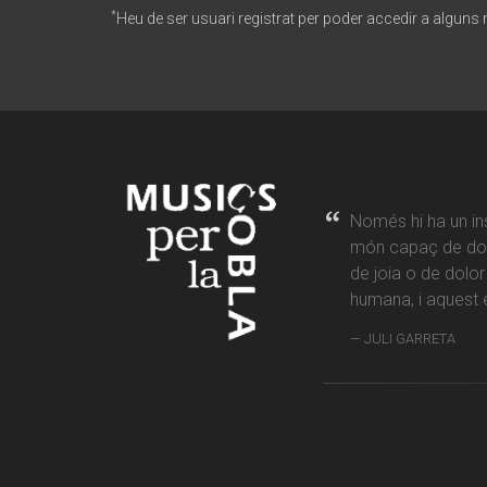
*
Heu de ser usuari registrat per poder accedir a alguns
Només hi ha un in
món capaç de don
de joia o de dolo
humana, i aquest é
JULI GARRETA