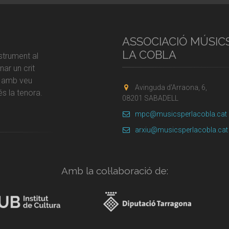
ASSOCIACIÓ MÚSIC
LA COBLA
strument al
ar un crit
r amb veu
Avinguda d'Arraona, 6,
s la tenora.
08201 SABADELL
mpc@musicsperlacobla.cat
arxiu@musicsperlacobla.cat
Amb la col·laboració de: