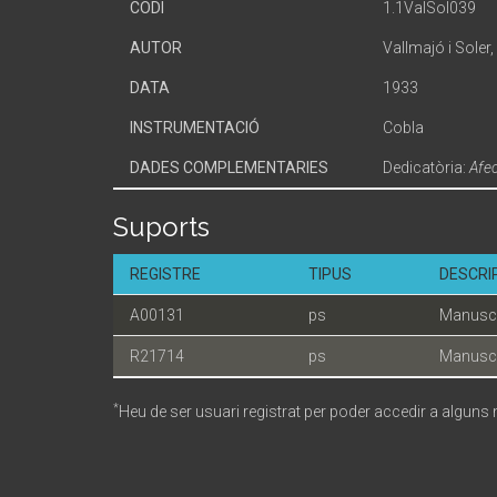
CODI
1.1ValSol039
AUTOR
Vallmajó i Soler
DATA
1933
INSTRUMENTACIÓ
Cobla
DADES COMPLEMENTARIES
Dedicatòria:
Afec
Suports
REGISTRE
TIPUS
DESCRI
A00131
ps
Manuscr
R21714
ps
Manuscr
*
Heu de ser usuari registrat per poder accedir a alguns