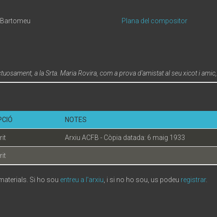
, Bartomeu
Plana del compositor
tuosament, a la Srta. Maria Rovira, com a prova d'amistat al seu xicot i amic
PCIÓ
NOTES
it
Arxiu ACFB - Còpia datada: 6 maig 1933
it
 materials. Si ho sou
entreu a l'arxiu
, i si no ho sou, us podeu
registrar
.