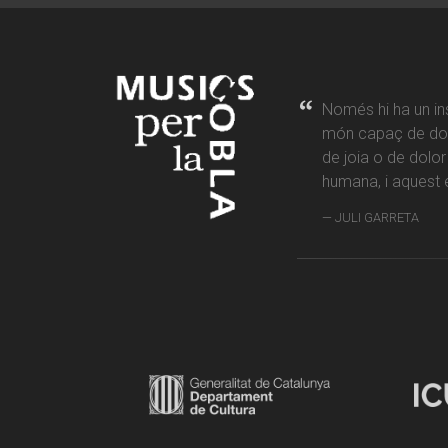
Només hi ha un in
món capaç de don
de joia o de dolo
humana, i aquest é
JULI GARRETA