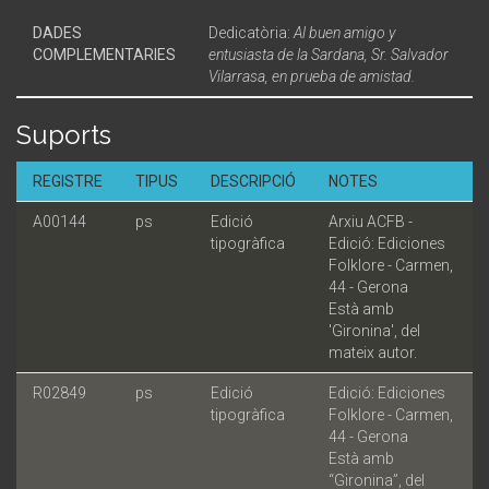
DADES
Dedicatòria:
Al buen amigo y
COMPLEMENTARIES
entusiasta de la Sardana, Sr. Salvador
Vilarrasa, en prueba de amistad.
Suports
REGISTRE
TIPUS
DESCRIPCIÓ
NOTES
A00144
ps
Edició
Arxiu ACFB -
tipogràfica
Edició: Ediciones
Folklore - Carmen,
44 - Gerona
Està amb
'Gironina', del
mateix autor.
R02849
ps
Edició
Edició: Ediciones
tipogràfica
Folklore - Carmen,
44 - Gerona
Està amb
“Gironina”, del