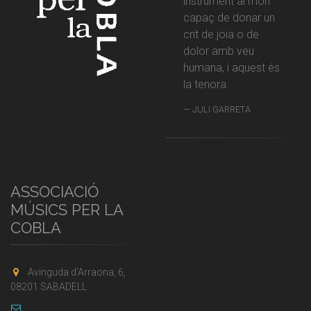
instrument al món
capaç de donar un
crit de joia o de
dolor amb veu
humana, i aquest és
la tenora.
JULI GARRETA
ASSOCIACIÓ
MÚSICS PER LA
COBLA
Avinguda d'Arraona, 6,
08201 SABADELL