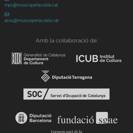
mpc@musicsperlacobla.cat
arxiu@musicsperlacobla.cat
Amb la col·laboració de: