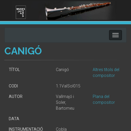
Toggle
navigati
CANIGÓ
TÍTOL
Canigó
Altres títols del
compositor
CODI
1.1ValSol015
AUTOR
Vallmajó i
Plana del
Soler,
compositor
Bartomeu
DATA
INSTRUMENTACIÓ
Cobla