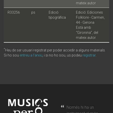
mateix autor.
R33256
ps
Edició
Edició: Ediciones
tipogràfica
Folklore - Carmen,
44 - Gerona
Està amb
“Gironina”, del
mateix autor.
*
Heu de ser usuari registrat per poder accedir a alguns materials.
Si ho sou
entreu a l'arxiu
, i si no ho sou, us podeu
registrar
.
Només hi ha un