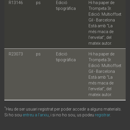
R13146
ps
Edició
Hi ha paper de
tipogràfica
Trompeta 3r.
Edició: Multioffset
Gil - Barcelona
Està amb “La
més maca de
l'envelat”, del
mateix autor.
R23073
ps
Edició
Hi ha paper de
tipogràfica
Trompeta 3r.
Edició: Multioffset
Gil - Barcelona
Està amb “La
més maca de
l'envelat”, del
mateix autor.
*
Heu de ser usuari registrat per poder accedir a alguns materials.
Si ho sou
entreu a l'arxiu
, i si no ho sou, us podeu
registrar
.