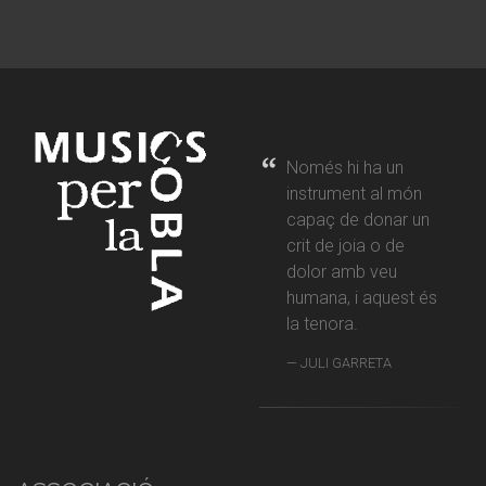
Només hi ha un
instrument al món
capaç de donar un
crit de joia o de
dolor amb veu
humana, i aquest és
la tenora.
JULI GARRETA