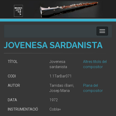
Toggle
navigati
JOVENESA SARDANISTA
TÍTOL
Jovenesa
Altres títols del
sardanista
compositor
CODI
1.1TarBar071
AUTOR
Tarridas i Barri,
Plana del
Josep Maria
compositor
DATA
1972
INSTRUMENTACIÓ
Cobla+