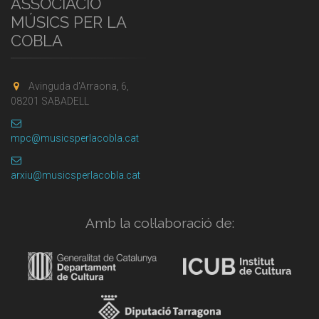
ASSOCIACIÓ
MÚSICS PER LA
COBLA
Avinguda d'Arraona, 6,
08201 SABADELL
mpc@musicsperlacobla.cat
arxiu@musicsperlacobla.cat
Amb la col·laboració de: