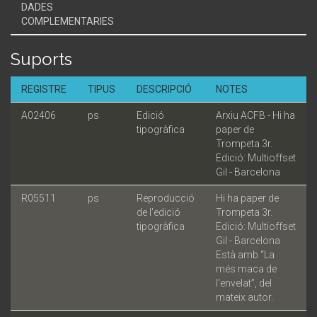
DADES
COMPLEMENTARIES
Suports
REGISTRE
TIPUS
DESCRIPCIÓ
NOTES
A02406
ps
Edició
Arxiu ACFB - Hi ha
tipogràfica
paper de
Trompeta 3r.
Edició: Multioffset
Gil - Barcelona
R05511
ps
Reproducció
Hi ha paper de
de l'edició
Trompeta 3r.
tipogràfica
Edició: Multioffset
Gil - Barcelona
Està amb “La
més maca de
l'envelat”, del
mateix autor.