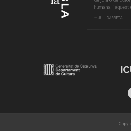
de joia o de dolo
humana, i aquest é
JULI GARRETA
Copyri