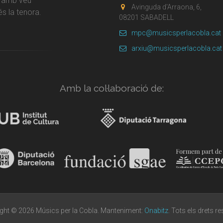
r amb veu
Avinguda d'Arraona, 6,
s la tenora.
08201 SABADELL
mpc@musicsperlacobla.cat
arxiu@musicsperlacobla.cat
Amb la col·laboració de:
ght © 2026 Músics per la Cobla. Manteniment:
Onabitz
. Tots els drets r