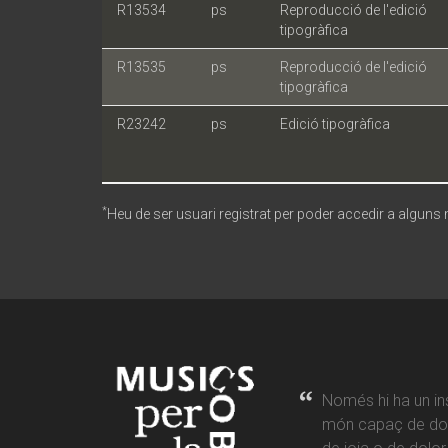
R13534
ps
Reproducció de l'edició
tipogràfica
R13535
ps
Reproducció de l'edició
tipogràfica
R23242
ps
Edició tipogràfica
*
Heu de ser usuari registrat per poder accedir a alguns
Només hi ha un in
món capaç de don