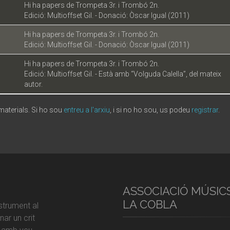
Hi ha papers de Trompeta 3r. i Trombó 2n.
Edició: Multioffset Gil. - Donació: Òscar Igual (2011)
Hi ha papers de Trompeta 3r. i Trombó 2n.
Edició: Multioffset Gil. - Donació: Òscar Igual (2011)
Hi ha papers de Trompeta 3r. i Trombó 2n.
Edició: Multioffset Gil. - Està amb “Volguda Calella”, del mateix
autor.
 materials. Si ho sou
entreu a l'arxiu
, i si no ho sou, us podeu
registrar
.
ASSOCIACIÓ MÚSIC
LA COBLA
strument al
ar un crit