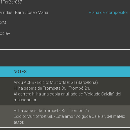
.1TarBar067
arridas i Barri, Josep Maria
Plana del compositor
974
obla+
NOTES
Arxiu ACFB - Edició: Multioffset Gil (Barcelona).
Hi ha papers de Trompeta 3r. i Trombó 2n.
Al darrera hi ha una còpia anul·lada de "Volguda Calella" del
mateix autor.
Hi ha papers de Trompeta 3r. i Trombó 2n.
Edició: Multioffset Gil. - Està amb “Volguda Calella”, del mateix
autor.