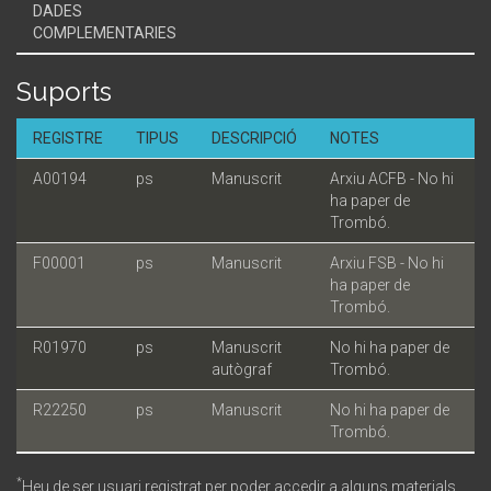
DADES
COMPLEMENTARIES
Suports
REGISTRE
TIPUS
DESCRIPCIÓ
NOTES
A00194
ps
Manuscrit
Arxiu ACFB - No hi
ha paper de
Trombó.
F00001
ps
Manuscrit
Arxiu FSB - No hi
ha paper de
Trombó.
R01970
ps
Manuscrit
No hi ha paper de
autògraf
Trombó.
R22250
ps
Manuscrit
No hi ha paper de
Trombó.
*
Heu de ser usuari registrat per poder accedir a alguns materials.