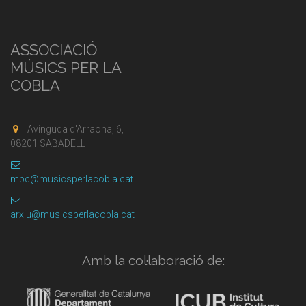
ASSOCIACIÓ
MÚSICS PER LA
COBLA
Avinguda d'Arraona, 6,
08201 SABADELL
mpc@musicsperlacobla.cat
arxiu@musicsperlacobla.cat
Amb la col·laboració de: