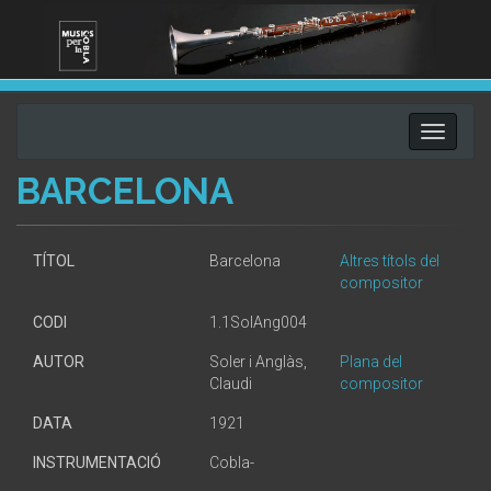
Toggle
navigati
BARCELONA
TÍTOL
Barcelona
Altres títols del
compositor
CODI
1.1SolAng004
AUTOR
Soler i Anglàs,
Plana del
Claudi
compositor
DATA
1921
INSTRUMENTACIÓ
Cobla-