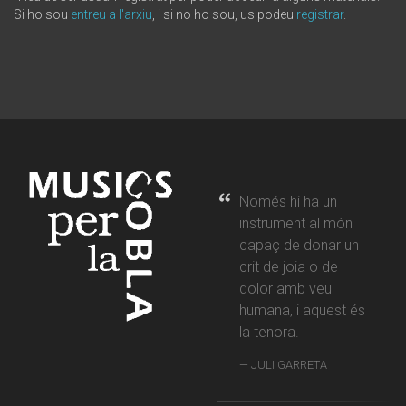
Si ho sou
entreu a l'arxiu
, i si no ho sou, us podeu
registrar
.
Només hi ha un
instrument al món
capaç de donar un
crit de joia o de
dolor amb veu
humana, i aquest és
la tenora.
JULI GARRETA