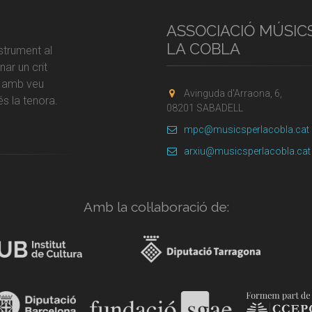
ASSOCIACIÓ MÚSIC
LA COBLA
strument al
ar un crit
r amb veu
Avinguda d'Arraona, 6,
s la tenora.
08201 SABADELL
mpc@musicsperlacobla.cat
arxiu@musicsperlacobla.cat
Amb la col·laboració de: