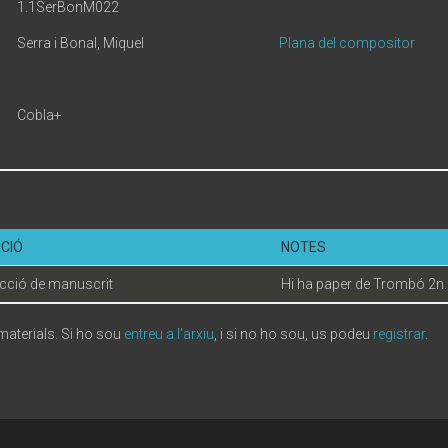
1.1SerBonM022
Serra i Bonal, Miquel
Plana del compositor
Cobla+
CIÓ
NOTES
cció de manuscrit
Hi ha paper de Trombó 2n.
 materials. Si ho sou
entreu a l'arxiu
, i si no ho sou, us podeu
registrar
.