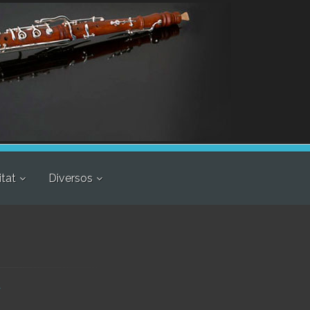
itat
Diversos
r