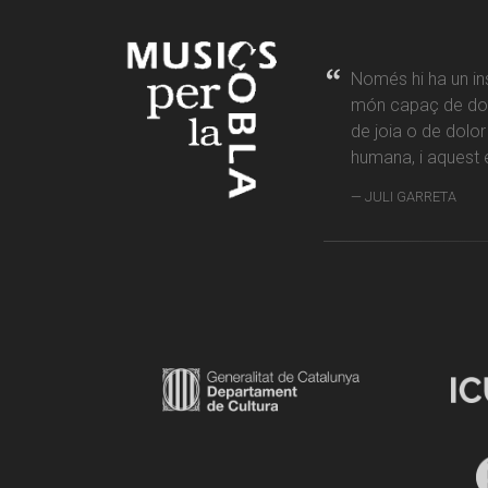
Només hi ha un in
món capaç de don
de joia o de dolo
humana, i aquest é
JULI GARRETA