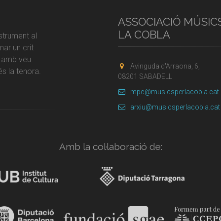
ASSOCIACIÓ MÚSIC
LA COBLA
strument al
ar un crit
r amb veu
Avinguda d'Arraona, 6,
s la tenora.
08201 SABADELL
mpc@musicsperlacobla.cat
arxiu@musicsperlacobla.cat
Amb la col·laboració de: