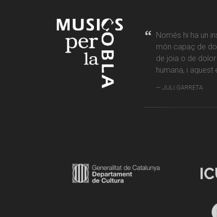
Només hi ha un in
món capaç de don
de joia o de dolo
humana, i aquest é
JULI GARRETA