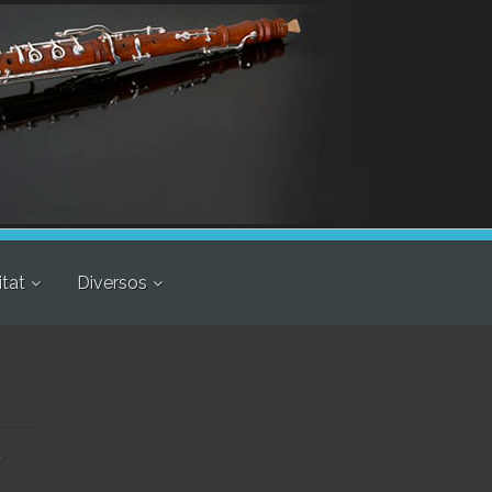
itat
Diversos
r