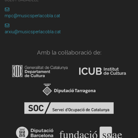
mpc@musicsperlacobla.cat
arxiu@musicsperlacobla.cat
Amb la col·laboració de: