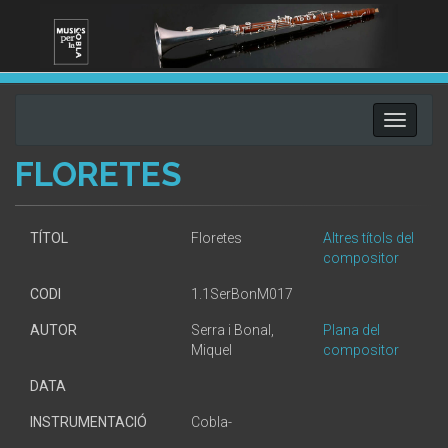
Toggle
navigati
FLORETES
TÍTOL
Floretes
Altres títols del
compositor
CODI
1.1SerBonM017
AUTOR
Serra i Bonal,
Plana del
Miquel
compositor
DATA
INSTRUMENTACIÓ
Cobla-