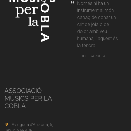
Només hi ha un
instrument al món
capaç de donar un
crit de joia o de
dolor amb veu
humana, i aquest és
la tenora.
JULI GARRETA
ASSOCIACIÓ
MÚSICS PER LA
COBLA
Avinguda d'Arraona, 6,
08201 SABADELL