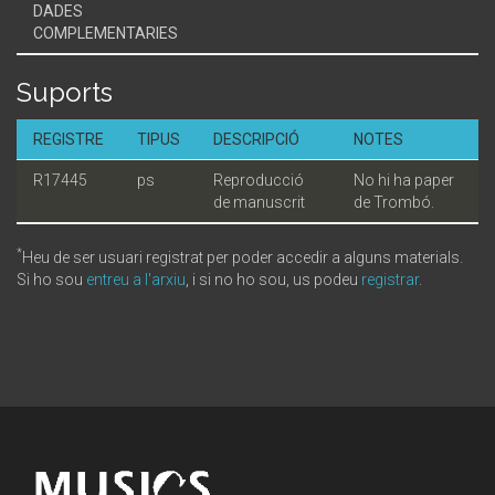
DADES
COMPLEMENTARIES
Suports
REGISTRE
TIPUS
DESCRIPCIÓ
NOTES
R17445
ps
Reproducció
No hi ha paper
de manuscrit
de Trombó.
*
Heu de ser usuari registrat per poder accedir a alguns materials.
Si ho sou
entreu a l'arxiu
, i si no ho sou, us podeu
registrar
.