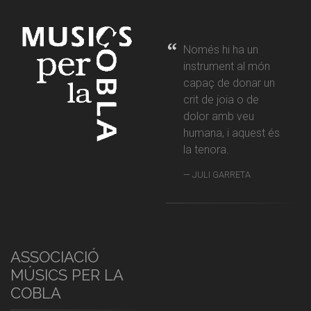
Només hi ha un
instrument al món
capaç de donar un
crit de joia o de
dolor amb veu
humana, i aquest és
la tenora.
JULI GARRETA
ASSOCIACIÓ
MÚSICS PER LA
COBLA