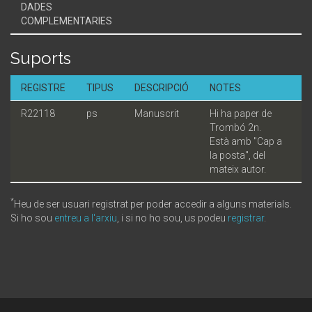
DADES
COMPLEMENTARIES
Suports
REGISTRE
TIPUS
DESCRIPCIÓ
NOTES
R22118
ps
Manuscrit
Hi ha paper de
Trombó 2n.
Està amb "Cap a
la posta", del
mateix autor.
*
Heu de ser usuari registrat per poder accedir a alguns materials.
Si ho sou
entreu a l'arxiu
, i si no ho sou, us podeu
registrar
.