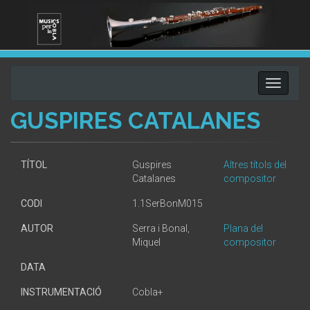
Toggle
navigati
GUSPIRES CATALANES
TÍTOL
Guspires
Altres títols del
Catalanes
compositor
CODI
1.1SerBonM015
AUTOR
Serra i Bonal,
Plana del
Miquel
compositor
DATA
INSTRUMENTACIÓ
Cobla+