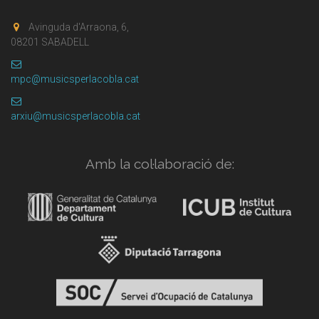
Avinguda d'Arraona, 6,
08201 SABADELL
mpc@musicsperlacobla.cat
arxiu@musicsperlacobla.cat
Amb la col·laboració de: