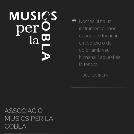
Només hi ha un
instrument al món
capaç de donar un
crit de joia o de
dolor amb veu
humana, i aquest és
la tenora.
JULI GARRETA
ASSOCIACIÓ
MÚSICS PER LA
COBLA