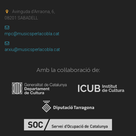
Avinguda d'Arraona, 6,
08201 SABADELL
mpc@musicsperlacobla.cat
arxiu@musicsperlacobla.cat
Amb la col·laboració de: