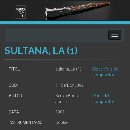
Toggle
navigati
SULTANA, LA (1)
TÍTOL
sultana, La (1)
Altres títols del
compositor
CODI
1.1SerBonJ092
AUTOR
Serra i Bonal,
Plana del
Josep
compositor
DATA
1901
INSTRUMENTACIÓ
Cobla+