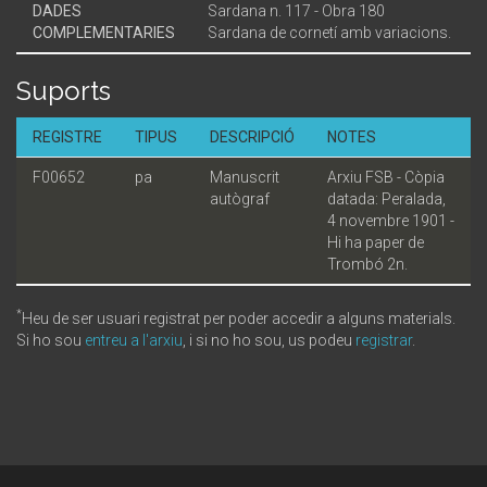
DADES
Sardana n. 117 - Obra 180
COMPLEMENTARIES
Sardana de cornetí amb variacions.
Suports
REGISTRE
TIPUS
DESCRIPCIÓ
NOTES
F00652
pa
Manuscrit
Arxiu FSB - Còpia
autògraf
datada: Peralada,
4 novembre 1901 -
Hi ha paper de
Trombó 2n.
*
Heu de ser usuari registrat per poder accedir a alguns materials.
Si ho sou
entreu a l'arxiu
, i si no ho sou, us podeu
registrar
.