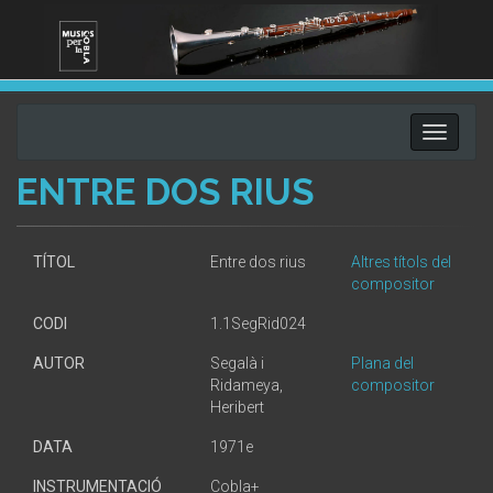
Toggle
navigati
ENTRE DOS RIUS
TÍTOL
Entre dos rius
Altres títols del
compositor
CODI
1.1SegRid024
AUTOR
Segalà i
Plana del
Ridameya,
compositor
Heribert
DATA
1971e
INSTRUMENTACIÓ
Cobla+