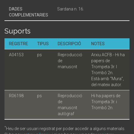
DADES
Sardana n. 16.
COMPLEMENTARIES
Suports
REGISTRE
TIPUS
DESCRIPCIÓ
NOTES
A04153
ps
Reproducció
Arxiu ACFB - Hi ha
de
papers de
manuscrit
Trompeta 3r. I
Trombó 2n.
Està amb “Mura”,
del mateix autor.
R06198
ps
Reproducció
Hi ha papers de
de
Trompeta 3r. i
manuscrit
Trombó 2n.
autògraf
*
Heu de ser usuari registrat per poder accedir a alguns materials.