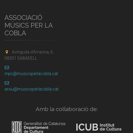
ASSOCIACIÓ
MÚSICS PER LA
COBLA
Avinguda d'Arraona, 6,
08201 SABADELL
mpc@musicsperlacobla.cat
arxiu@musicsperlacobla.cat
Amb la col·laboració de: