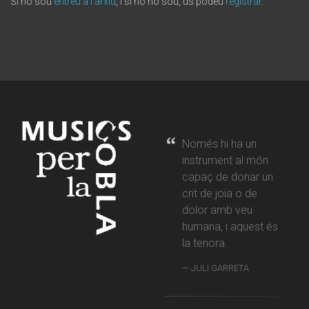
Si ho sou
entreu a l'arxiu
, i si no ho sou, us podeu
registrar
.
Només hi ha un
instrument al món
capaç de donar un
crit de joia o de
dolor amb veu
humana, i aquest és
la tenora.
JULI GARRETA