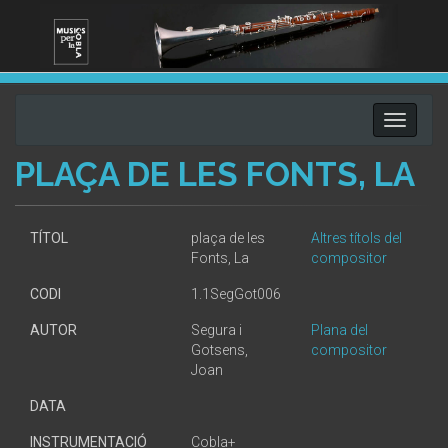
Toggle
navigati
PLAÇA DE LES FONTS, LA
TÍTOL
plaça de les
Altres títols del
Fonts, La
compositor
CODI
1.1SegGot006
AUTOR
Segura i
Plana del
Gotsens,
compositor
Joan
DATA
INSTRUMENTACIÓ
Cobla+