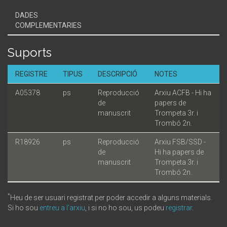
DADES
COMPLEMENTARIES
Suports
REGISTRE
TIPUS
DESCRIPCIÓ
NOTES
A05378
ps
Reproducció
Arxiu ACFB - Hi ha
de
papers de
manuscrit
Trompeta 3r. i
Trombó 2n.
R18926
ps
Reproducció
Arxiu FSB/SSD -
de
Hi ha papers de
manuscrit
Trompeta 3r. i
Trombó 2n.
*
Heu de ser usuari registrat per poder accedir a alguns materials.
Si ho sou
entreu a l'arxiu
, i si no ho sou, us podeu
registrar
.