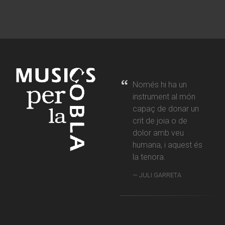
Només hi ha un
instrument al món
capaç de donar un
crit de joia o de
dolor amb veu
humana, i aquest és
la tenora.
JULI GARRETA