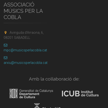
ASSOCIACIÓ
MÚSICS PER LA
COBLA
Avinguda d'Arraona, 6,
08201 SABADELL
mpc@musicsperlacobla.cat
arxiu@musicsperlacobla.cat
Amb la col·laboració de: