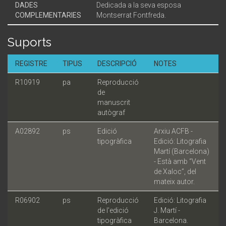
DADES
Dedicada a la seva esposa
COMPLEMENTARIES
Montserrat Fontfreda.
Suports
REGISTRE
TIPUS
DESCRIPCIÓ
NOTES
R10919
pa
Reproducció
de
manuscrit
autògraf
A02892
ps
Edició
Arxiu ACFB -
tipogràfica
Edició: Litografia
Martí (Barcelona)
- Està amb “Vent
de Xaloc”, del
mateix autor.
R06902
ps
Reproducció
Edició: Litografia
de l'edició
J. Martí -
tipogràfica
Barcelona.