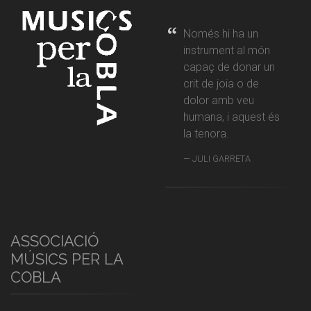
Només hi ha un
instrument al món
capaç de donar un
crit de joia o de
dolor amb veu
humana, i aquest és
la tenora.
JULI GARRETA
ASSOCIACIÓ
MÚSICS PER LA
COBLA