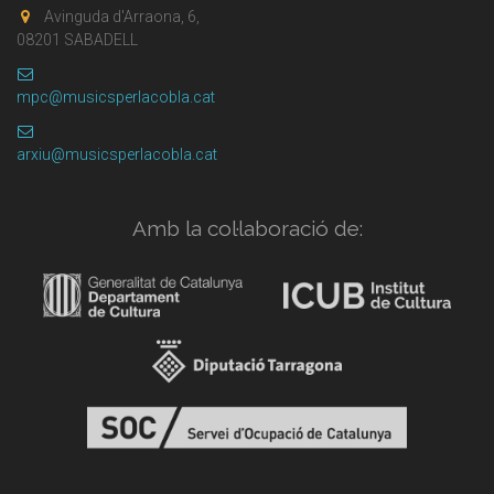
Avinguda d'Arraona, 6,
08201 SABADELL
mpc@musicsperlacobla.cat
arxiu@musicsperlacobla.cat
Amb la col·laboració de: