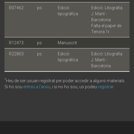
R07462
ps
Edició
Edició: Litografia
tipogràfica
J. Martí -
Barcelona.
Falta el paper de
Tenora 1r.
R12473
ps
Manuscrit
R22803
ps
Edició
Edició: Litografia
tipogràfica
J. Martí -
Barcelona.
*
Heu de ser usuari registrat per poder accedir a alguns materials.
Si ho sou
entreu a l'arxiu
, i si no ho sou, us podeu
registrar
.