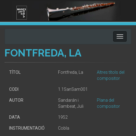
Toggle
navigati
FONTFREDA, LA
TÍTOL
Fontfreda, La
Altres títols del
compositor
CODI
1.1SanSam001
AUTOR
Sandarán i
Plana del
Sambeat, Juli
compositor
DATA
1952
INSTRUMENTACIÓ
Cobla