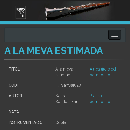
Toggle
navigati
A LA MEVA ESTIMADA
TÍTOL
A la meva
Altres títols del
estimada
compositor
CODI
1.1SanSal023
AUTOR
Sans i
Plana del
Salellas, Enric
compositor
DATA
INSTRUMENTACIÓ
Cobla