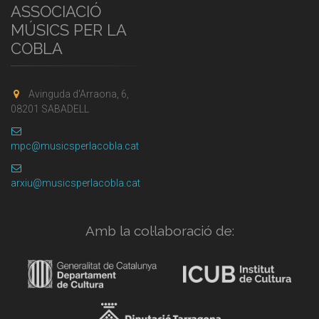
ASSOCIACIÓ
MÚSICS PER LA
COBLA
Avinguda d'Arraona, 6,
08201 SABADELL
mpc@musicsperlacobla.cat
arxiu@musicsperlacobla.cat
Amb la col·laboració de: