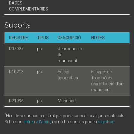
DADES
COMPLEMENTARIES
Suports
REGISTRE
TIPUS
DESCRIPCIÓ
NOTES
R07937
ps
Reproducció
de
manuscrit
R10213
ps
Edició
El paper de
tipogràfica
Trombó és
reproducció d'un
manuscrit.
R21996
ps
Manuscrit
*
Heu de ser usuari registrat per poder accedir a alguns materials.
Si ho sou
entreu a l'arxiu
, i si no ho sou, us podeu
registrar
.