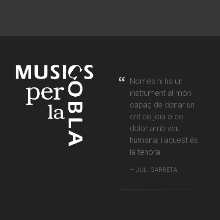
Només hi ha un
instrument al món
capaç de donar un
crit de joia o de
dolor amb veu
humana, i aquest és
la tenora.
JULI GARRETA