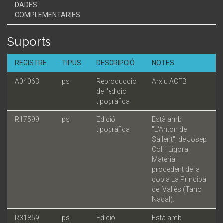
DADES
COMPLEMENTARIES
Suports
REGISTRE
TIPUS
DESCRIPCIÓ
NOTES
A04063
ps
Reproducció
Arxiu ACFB
de l'edició
tipogràfica
R17599
ps
Edició
Està amb
tipogràfica
"L'Anton de
Sallent", de Josep
Coll i Ligora.
Material
procedent de la
cobla La Principal
del Vallès (Tano
Nadal).
R31859
ps
Edició
Està amb