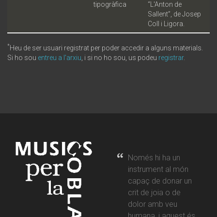
tipogràfica
“L'Anton de
Sallent”, de Josep
Coll i Ligora.
*
Heu de ser usuari registrat per poder accedir a alguns materials.
Si ho sou
entreu a l'arxiu
, i si no ho sou, us podeu
registrar
.
Només hi ha un
instrument al món
capaç de donar un
crit de joia o de
dolor amb veu
humana, i aquest és