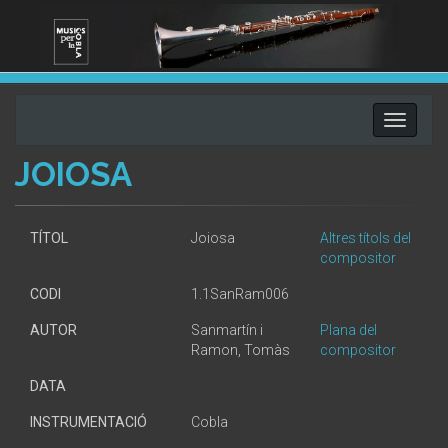
Toggle
navigati
JOIOSA
TÍTOL
Joiosa
Altres títols del
compositor
CODI
1.1SanRam006
AUTOR
Sanmartín i
Plana del
Ramon, Tomàs
compositor
DATA
INSTRUMENTACIÓ
Cobla