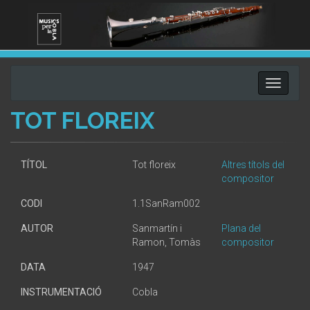
Toggle
navigati
TOT FLOREIX
TÍTOL
Tot floreix
Altres títols del
compositor
CODI
1.1SanRam002
AUTOR
Sanmartín i
Plana del
Ramon, Tomàs
compositor
DATA
1947
INSTRUMENTACIÓ
Cobla