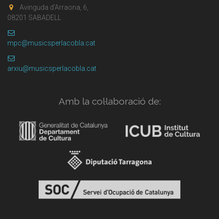
Avinguda d'Arraona, 6,
08201 SABADELL
mpc@musicsperlacobla.cat
arxiu@musicsperlacobla.cat
Amb la col·laboració de: