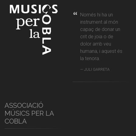
Només hi ha un
instrument al món
capaç de donar un
crit de joia o de
dolor amb veu
humana, i aquest és
la tenora.
JULI GARRETA
ASSOCIACIÓ
MÚSICS PER LA
COBLA