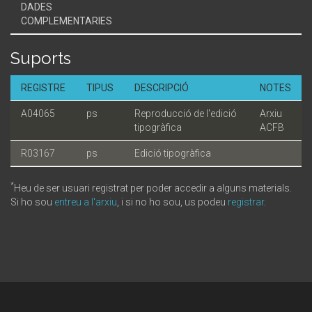
DADES
COMPLEMENTARIES
Suports
REGISTRE
TIPUS
DESCRIPCIÓ
NOTES
A04065
ps
Reproducció de l'edició
Arxiu
tipogràfica
ACFB
R03167
ps
Edició tipogràfica
*
Heu de ser usuari registrat per poder accedir a alguns materials.
Si ho sou
entreu a l'arxiu
, i si no ho sou, us podeu
registrar
.