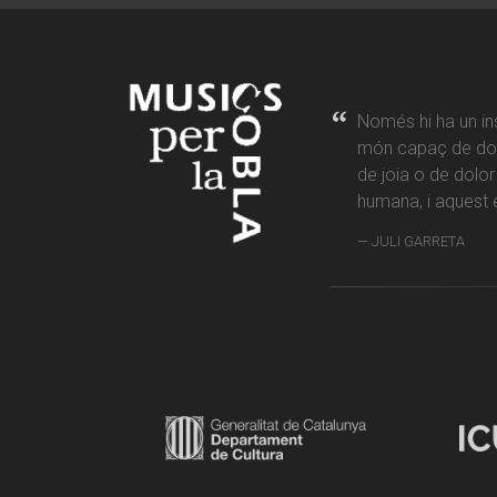
Només hi ha un in
món capaç de don
de joia o de dolo
humana, i aquest é
JULI GARRETA