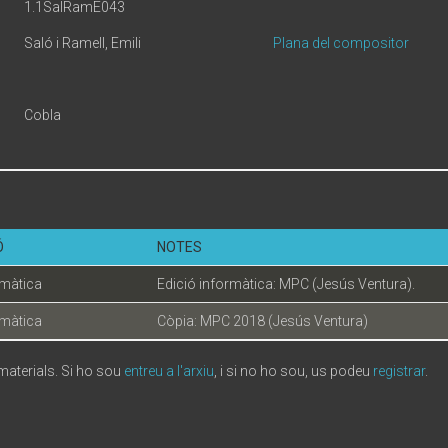
1.1SalRamE043
Saló i Ramell, Emili
Plana del compositor
Cobla
Ó
NOTES
rmàtica
Edició informàtica: MPC (Jesús Ventura).
rmàtica
Còpia: MPC 2018 (Jesús Ventura)
 materials. Si ho sou
entreu a l'arxiu
, i si no ho sou, us podeu
registrar
.