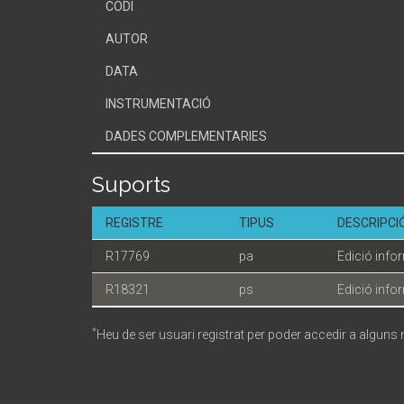
CODI
AUTOR
DATA
INSTRUMENTACIÓ
DADES COMPLEMENTARIES
Suports
REGISTRE
TIPUS
DESCRIPCI
R17769
pa
Edició info
R18321
ps
Edició info
*
Heu de ser usuari registrat per poder accedir a alguns