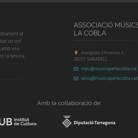
ASSOCIACIÓ MÚSIC
LA COBLA
strument al
ar un crit
r amb veu
Avinguda d'Arraona, 6,
s la tenora.
08201 SABADELL
mpc@musicsperlacobla.cat
arxiu@musicsperlacobla.cat
Amb la col·laboració de: