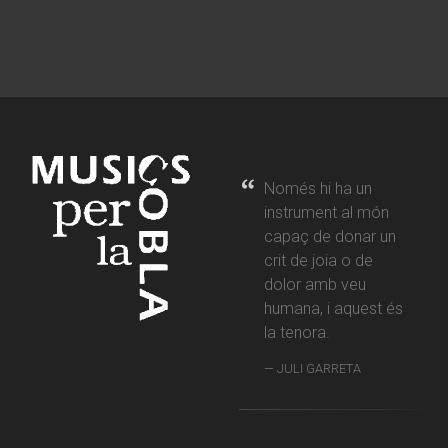
Només hi ha un
instrument al món
capaç de donar un
crit de joia o de
dolor amb veu
humana, i aquest és
la tenora.
JULI GARRETA