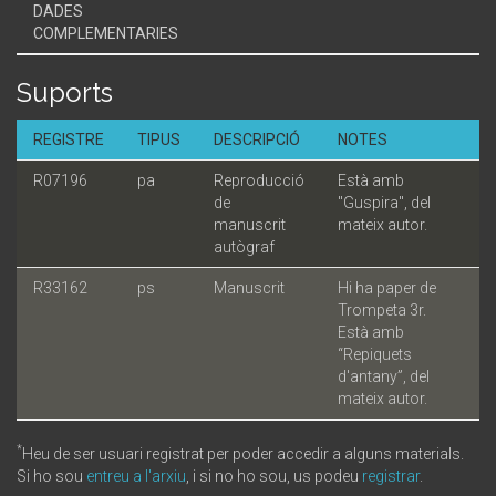
DADES
COMPLEMENTARIES
Suports
REGISTRE
TIPUS
DESCRIPCIÓ
NOTES
R07196
pa
Reproducció
Està amb
de
"Guspira", del
manuscrit
mateix autor.
autògraf
R33162
ps
Manuscrit
Hi ha paper de
Trompeta 3r.
Està amb
“Repiquets
d'antany”, del
mateix autor.
*
Heu de ser usuari registrat per poder accedir a alguns materials.
Si ho sou
entreu a l'arxiu
, i si no ho sou, us podeu
registrar
.