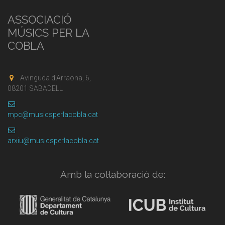
ASSOCIACIÓ
MÚSICS PER LA
COBLA
Avinguda d'Arraona, 6,
08201 SABADELL
mpc@musicsperlacobla.cat
arxiu@musicsperlacobla.cat
Amb la col·laboració de: