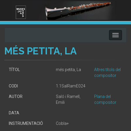
Toggle
navigati
MÉS PETITA, LA
TÍTOL
més petita, La
Altres títols del
compositor
CODI
1.1SalRamE024
AUTOR
Saló i Ramell,
Plana del
Emili
compositor
DATA
INSTRUMENTACIÓ
Cobla+