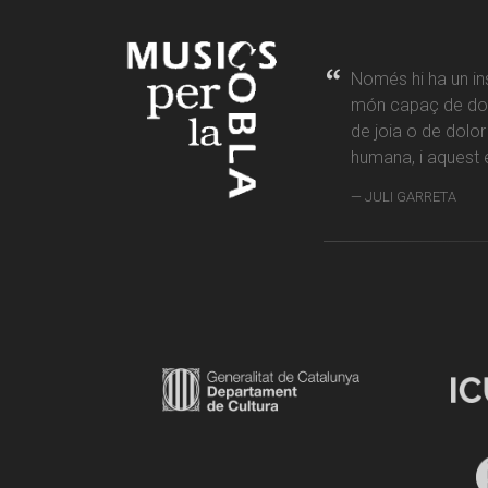
Només hi ha un in
món capaç de don
de joia o de dolo
humana, i aquest é
JULI GARRETA