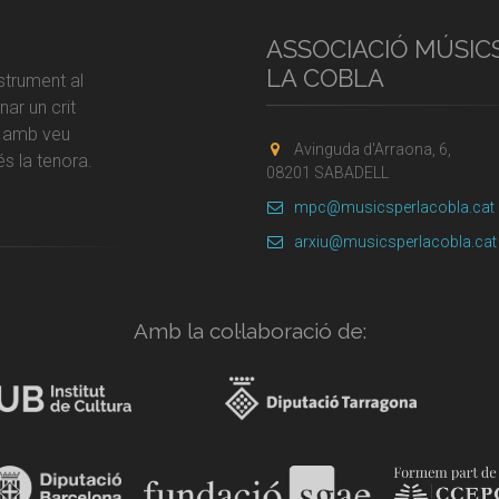
ASSOCIACIÓ MÚSIC
LA COBLA
strument al
ar un crit
r amb veu
Avinguda d'Arraona, 6,
s la tenora.
08201 SABADELL
mpc@musicsperlacobla.cat
arxiu@musicsperlacobla.cat
Amb la col·laboració de: