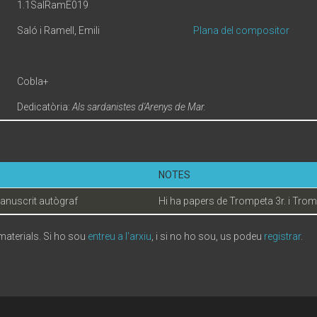
1.1SalRamE019
Saló i Ramell, Emili
Plana del compositor
Cobla+
Dedicatòria:
Als sardanistes d'Arenys de Mar.
NOTES
anuscrit autògraf
Hi ha papers de Trompeta 3r. i Tro
 materials. Si ho sou
entreu a l'arxiu
, i si no ho sou, us podeu
registrar
.